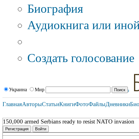
Биография
Аудиокнига или иной
Дополнительные оп
Создать голосование
Украина
Мир
Главная
Авторы
Статьи
Книги
Фото
Файлы
Дневники
Би
150,000 armed Serbians ready to resist NATO invasion
Регистрация
Войти