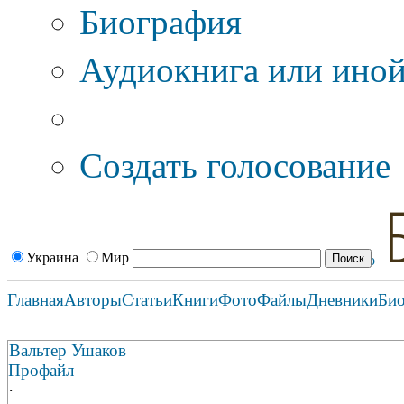
Биография
Аудиокнига или иной
Дополнительные оп
Создать голосование
Украина
Мир
Главная
Авторы
Статьи
Книги
Фото
Файлы
Дневники
Би
Вальтер Ушаков
Профайл
·