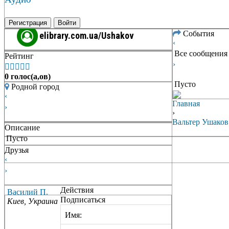
Регистрация
Войти
События
elibrary.com.ua/Ushakov
‹
Все сообщения
Рейтинг
›





0 голос(а,ов)
Пусто
Родной город
‹
Главная
›
›
Вальтер Ушаков
Описание
Пусто
Друзья
‹
›
Действия
Василий П.
Подписаться
Киев, Украина
Имя: