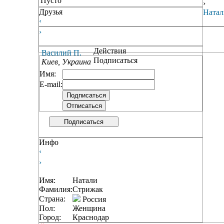
Пусто
›
Друзья
Натал
‹
›
Действия
Василий П.
Подписаться
Киев, Украина
Имя:
E-mail:
Подписаться
Инфо
‹
›
Имя:
Натали
Фамилия:
Стрижак
Страна:
Россия
Пол:
Женщина
Город:
Краснодар