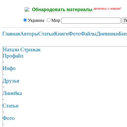
делитесь с миром!
Обнародовать материалы
Украина
Мир
Главная
Авторы
Статьи
Книги
Фото
Файлы
Дневники
Би
Натали Стрижак
Профайл
·
Инфо
·
Друзья
·
Линейка
·
Статьи
·
Фото
·