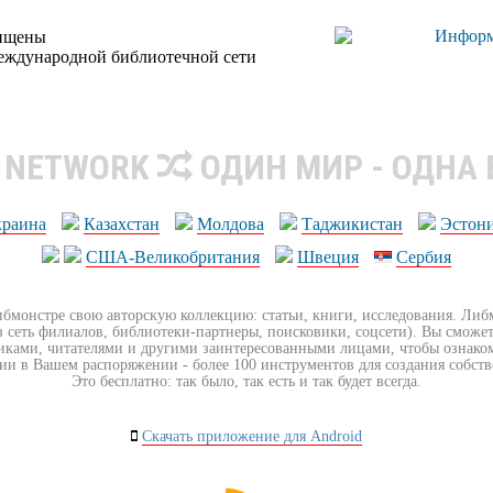
щищены
еждународной библиотечной сети
R NETWORK
ОДИН МИР - ОДНА
краина
Казахстан
Молдова
Таджикистан
Эстон
США-Великобритания
Швеция
Сербия
ибмонстре свою авторскую коллекцию: статьи, книги, исследования. Ли
з сеть филиалов, библиотеки-партнеры, поисковики, соцсети). Вы сможет
иками, читателями и другими заинтересованными лицами, чтобы ознако
ии в Вашем распоряжении - более 100 инструментов для создания собст
Это бесплатно: так было, так есть и так будет всегда.
Скачать приложение для Android