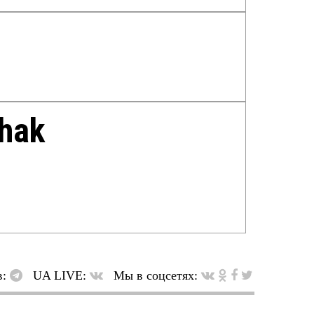
zhak
в:
UA LIVE:
Мы в соцсетях: