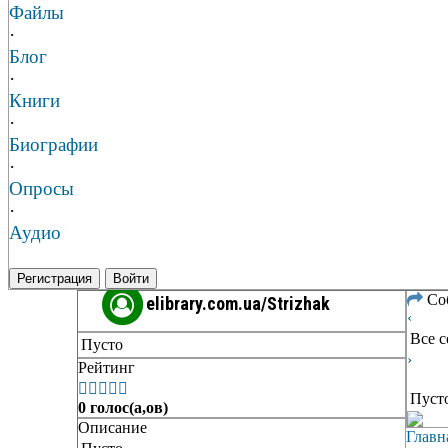
Файлы
·
Блог
·
Книги
·
Биографии
·
Опросы
·
Аудио
Регистрация
Войти
Со
elibrary.com.ua/Strizhak
‹
Все 
Пусто
›
Рейтинг





Пуст
0 голос(а,ов)
Описание
Главн