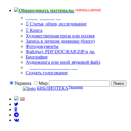
делитесь с миром!
Обнародовать материалы
Тип публикации
Статья, обзор, исследование
Книга
Художественная проза или поэзия
Запись в личном дневнике (блоге)
Фотодокументы
Файл(ы): PDF\DOC\RAR\ZIP и др.
Биография
Аудиокнига или иной звуковой файл
Дополнительные опции:
Создать голосование
Украина
Мир
Украины
БИБЛИОТЕКА