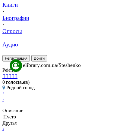
Книги
·
Биографии
·
Опросы
·
Аудио
Регистрация
Войти
elibrary.com.ua/Steshenko
Рейтинг





0 голос(а,ов)
Родной город
‹
›
Описание
Пусто
Друзья
‹