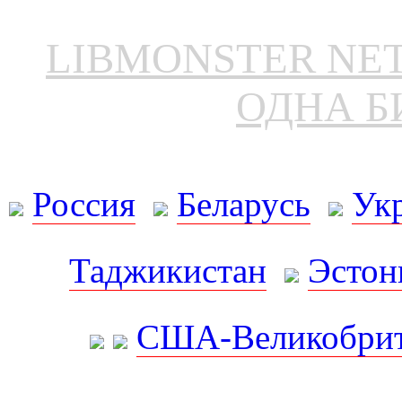
LIBMONSTER N
ОДНА Б
Россия
Беларусь
Ук
Таджикистан
Эстон
США-Великобрит