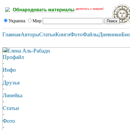
делитесь с миром!
Обнародовать материалы
Украина
Мир
Главная
Авторы
Статьи
Книги
Фото
Файлы
Дневники
Би
Елена Аль-Рабади
Профайл
·
Инфо
·
Друзья
·
Линейка
·
Статьи
·
Фото
·