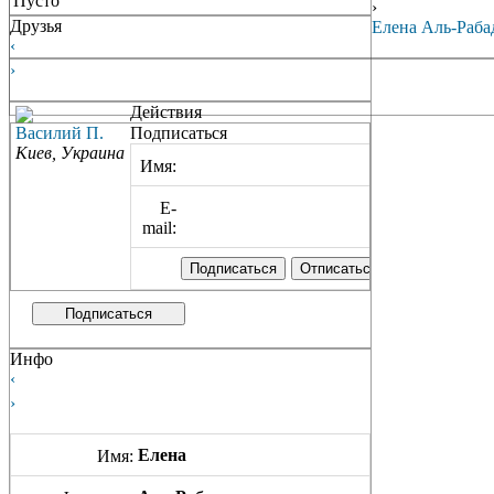
Пусто
›
Друзья
Елена Аль-Раба
‹
›
Действия
Василий П.
Подписаться
Киев, Украина
Имя:
E-
mail:
Подписаться
Инфо
‹
›
Елена
Имя: