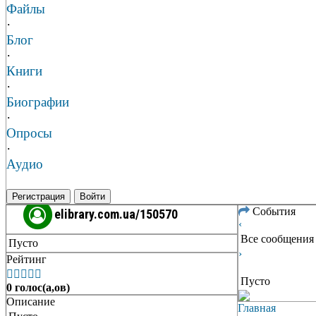
Файлы
·
Блог
·
Книги
·
Биографии
·
Опросы
·
Аудио
Регистрация
Войти
События
elibrary.com.ua/150570
‹
Все сообщения
Пусто
›
Рейтинг





Пусто
0 голос(а,ов)
Описание
Главная