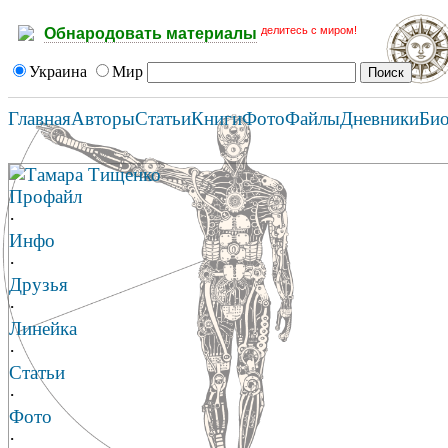
делитесь с миром!
Обнародовать материалы
Украина
Мир
Главная
Авторы
Статьи
Книги
Фото
Файлы
Дневники
Би
Тамара Тищенко
Профайл
·
Инфо
·
Друзья
·
Линейка
·
Статьи
·
Фото
·