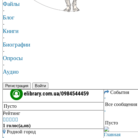
Файлы
·
Блог
·
Книги
·
Биографии
·
Опросы
·
Аудио
Регистрация
Войти
События
elibrary.com.ua/0984544459
‹
Все сообщения
Пусто
›
Рейтинг





Пусто
1 голос(а,ов)
Родной город
Главная
‹