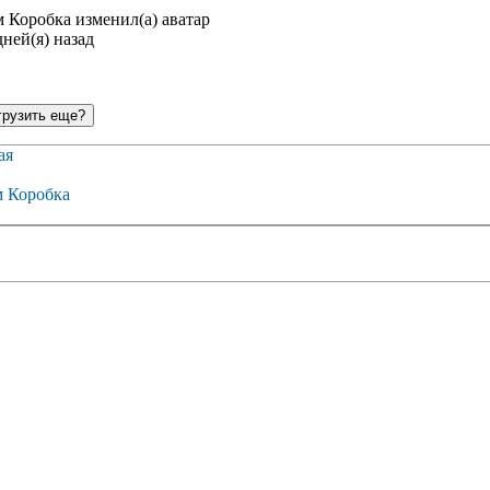
 Коробка
изменил(а) аватар
дней(я) назад
рузить еще?
ая
 Коробка