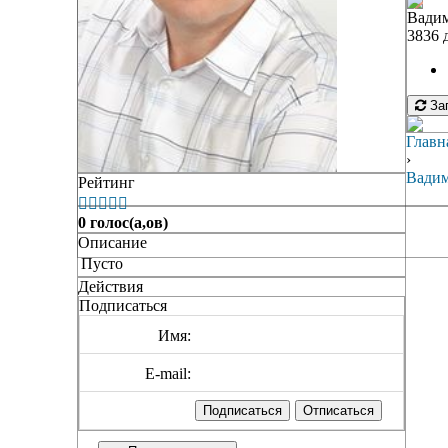
Вадим
3836 
Заг
Главн
›
Вадим
Рейтинг





0 голос(а,ов)
Описание
Пусто
Действия
Подписаться
Имя:
E-mail: