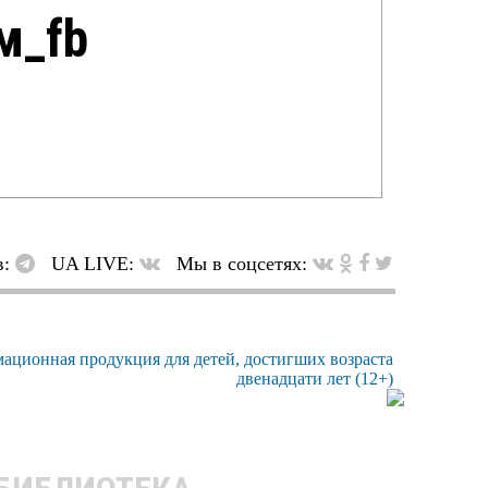
м_fb
в:
UA LIVE:
Мы в соцсетях: