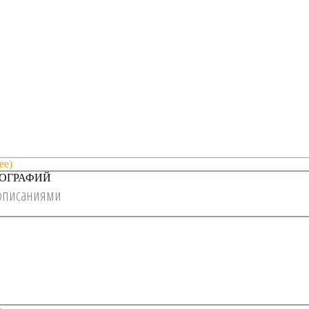
ее)
ОГРАФИЙ
описаниями