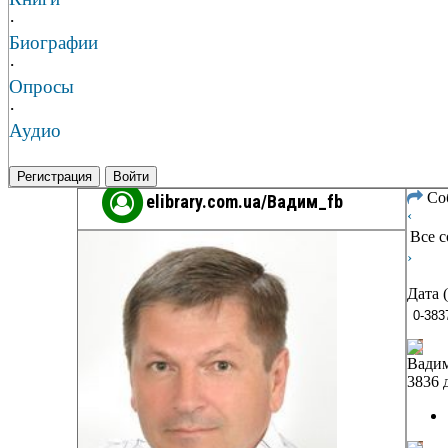
·
Биографии
·
Опросы
·
Аудио
Регистрация
Войти
Со
elibrary.com.ua/Вадим_fb
‹
Все 
›
Дата 
Вадим
3836 