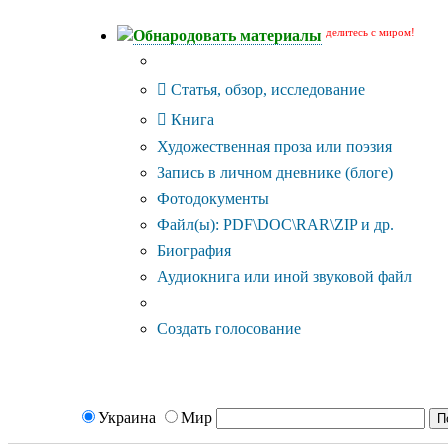
делитесь с миром!
Обнародовать материалы
Тип публикации
Статья, обзор, исследование
Книга
Художественная проза или поэзия
Запись в личном дневнике (блоге)
Фотодокументы
Файл(ы): PDF\DOC\RAR\ZIP и др.
Биография
Аудиокнига или иной звуковой файл
Дополнительные опции:
Создать голосование
Украина
Мир