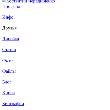
Костянтин Чередніченко
Профайл
·
Инфо
·
Друзья
·
Линейка
·
Статьи
·
Фото
·
Файлы
·
Блог
·
Книги
·
Биографии
·