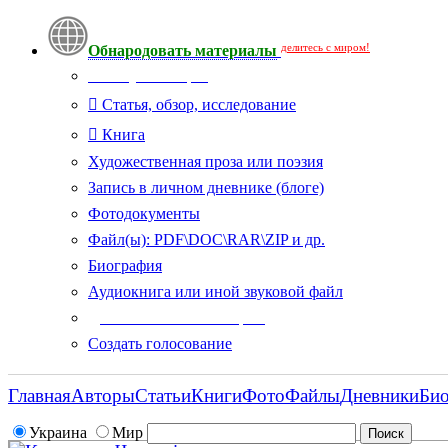
делитесь с миром!
Обнародовать материалы
Тип публикации
Статья, обзор, исследование
Книга
Художественная проза или поэзия
Запись в личном дневнике (блоге)
Фотодокументы
Файл(ы): PDF\DOC\RAR\ZIP и др.
Биография
Аудиокнига или иной звуковой файл
Дополнительные опции:
Создать голосование
Главная
Авторы
Статьи
Книги
Фото
Файлы
Дневники
Би
Украина
Мир