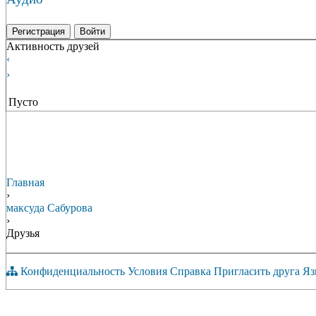
Регистрация
Войти
Активность друзей
‹
›
Пусто
Главная
›
максуда Сабурова
›
Друзья
Конфиденциальность
Условия
Справка
Пригласить друга
Яз