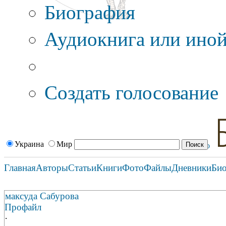
Биография
Аудиокнига или иной
Дополнительные оп
Создать голосование
Украина
Мир
Главная
Авторы
Статьи
Книги
Фото
Файлы
Дневники
Би
максуда Сабурова
Профайл
·