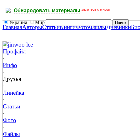
делитесь с миром!
Обнародовать материалы
Украина
Мир
Главная
Авторы
Статьи
Книги
Фото
Файлы
Дневники
Би
jinwoo lee
Профайл
·
Инфо
·
Друзья
·
Линейка
·
Статьи
·
Фото
·
Файлы