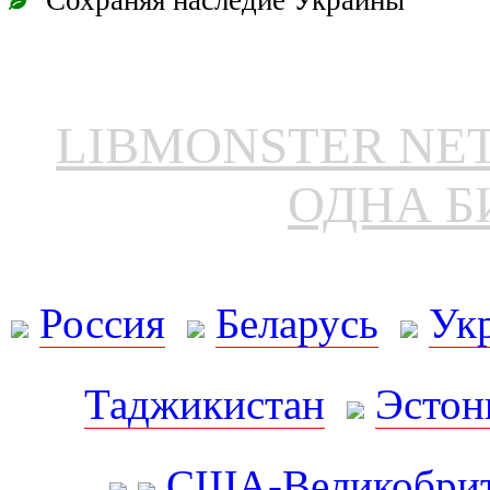
Сохраняя наследие Украины
LIBMONSTER N
ОДНА Б
Россия
Беларусь
Ук
Таджикистан
Эстон
США-Великобрит