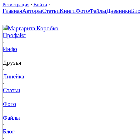
Регистрация
·
Войти
·
Главная
Авторы
Статьи
Книги
Фото
Файлы
Дневники
Би
Маргарита Коробко
Профайл
·
Инфо
·
Друзья
·
Линейка
·
Статьи
·
Фото
·
Файлы
·
Блог
·