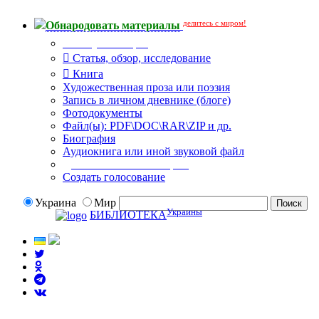
делитесь с миром!
Обнародовать материалы
Тип публикации
Статья, обзор, исследование
Книга
Художественная проза или поэзия
Запись в личном дневнике (блоге)
Фотодокументы
Файл(ы): PDF\DOC\RAR\ZIP и др.
Биография
Аудиокнига или иной звуковой файл
Дополнительные опции:
Создать голосование
Украина
Мир
Украины
БИБЛИОТЕКА