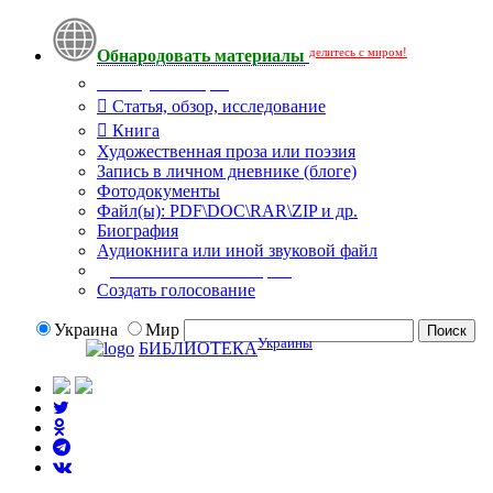
делитесь с миром!
Обнародовать материалы
Тип публикации
Статья, обзор, исследование
Книга
Художественная проза или поэзия
Запись в личном дневнике (блоге)
Фотодокументы
Файл(ы): PDF\DOC\RAR\ZIP и др.
Биография
Аудиокнига или иной звуковой файл
Дополнительные опции:
Создать голосование
Украина
Мир
Украины
БИБЛИОТЕКА