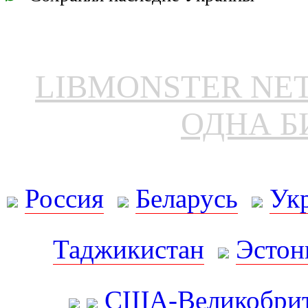
LIBMONSTER N
ОДНА Б
Россия
Беларусь
Ук
Таджикистан
Эстон
США-Великобрит