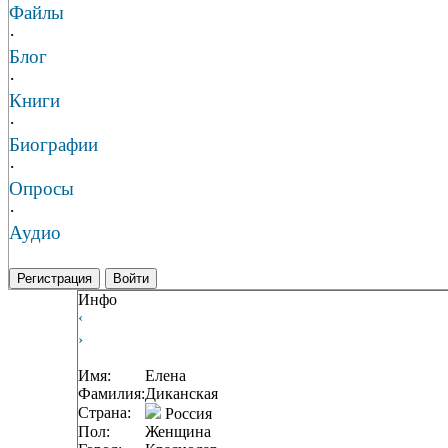
Файлы
·
Блог
·
Книги
·
Биографии
·
Опросы
·
Аудио
Регистрация
Войти
Инфо
‹
›
Имя:
Елена
Фамилия:
Диканская
Страна:
Россия
Пол:
Женщина