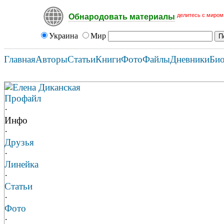
делитесь с миром
Обнародовать материалы
Украина
Мир
Главная
Авторы
Статьи
Книги
Фото
Файлы
Дневники
Би
Елена Диканская
Профайл
·
Инфо
·
Друзья
·
Линейка
·
Статьи
·
Фото
·