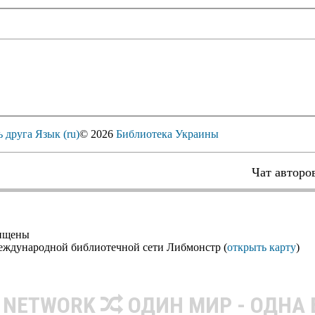
ь друга
Язык (ru)
© 2026
Библиотека Украины
Чат авторо
щищены
еждународной библиотечной сети Либмонстр (
открыть карту
)
R NETWORK
ОДИН МИР - ОДНА