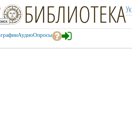
БИБЛИОТЕКА
У
!
ографии
Аудио
Опросы