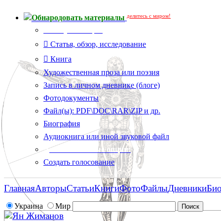
делитесь с миром!
Обнародовать материалы
Тип публикации
Статья, обзор, исследование
Книга
Художественная проза или поэзия
Запись в личном дневнике (блоге)
Фотодокументы
Файл(ы): PDF\DOC\RAR\ZIP и др.
Биография
Аудиокнига или иной звуковой файл
Дополнительные опции:
Создать голосование
Главная
Авторы
Статьи
Книги
Фото
Файлы
Дневники
Би
Украина
Мир
Ян Жиманов