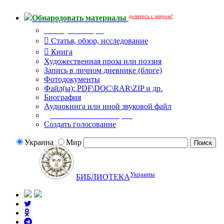
делитесь с миром!
Обнародовать материалы
Тип публикации
Статья, обзор, исследование
Книга
Художественная проза или поэзия
Запись в личном дневнике (блоге)
Фотодокументы
Файл(ы): PDF\DOC\RAR\ZIP и др.
Биография
Аудиокнига или иной звуковой файл
Дополнительные опции:
Создать голосование
Украина
Мир
Украины
БИБЛИОТЕКА