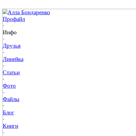
Алла Бондаренко
Профайл
·
Инфо
·
Друзья
·
Линейка
·
Статьи
·
Фото
·
Файлы
·
Блог
·
Книги
·