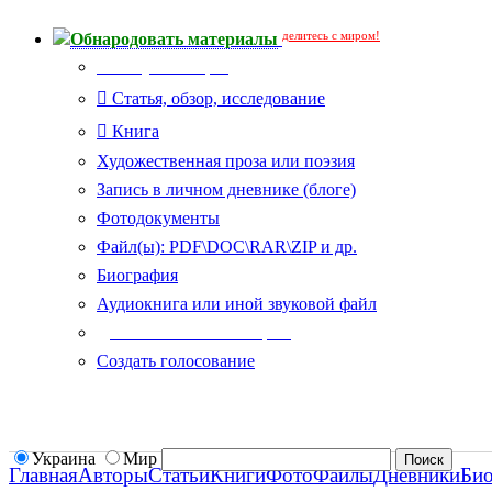
делитесь с миром!
Обнародовать материалы
Тип публикации
Статья, обзор, исследование
Книга
Художественная проза или поэзия
Запись в личном дневнике (блоге)
Фотодокументы
Файл(ы): PDF\DOC\RAR\ZIP и др.
Биография
Аудиокнига или иной звуковой файл
Дополнительные опции:
Создать голосование
Украина
Мир
Главная
Авторы
Статьи
Книги
Фото
Файлы
Дневники
Би