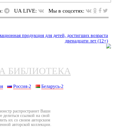
в:
UA LIVE:
Мы в соцсетях:
НА БИБЛИОТЕКА
ия
Россия-2
Беларусь-2
бмонстр распространит Ваши
е делиться ссылкой на свой
мить их со своим авторским
венной авторской коллекции.