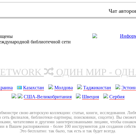
Чат авторо
щищены
еждународной библиотечной сети
NETWORK
ОДИН МИР - ОД
краина
Казахстан
Молдова
Таджикистан
Эстон
США-Великобритания
Швеция
Сербия
ибмонстре свою авторскую коллекцию: статьи, книги, исследования. Ли
з сеть филиалов, библиотеки-партнеры, поисковики, соцсети). Вы сможет
иками, читателями и другими заинтересованными лицами, чтобы ознако
ии в Вашем распоряжении - более 100 инструментов для создания собст
Это бесплатно: так было, так есть и так будет всегда.