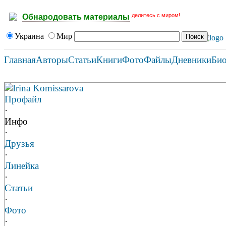
делитесь с миром!
Обнародовать материалы
Украина
Мир
Главная
Авторы
Статьи
Книги
Фото
Файлы
Дневники
Би
Irina Komissarova
Профайл
·
Инфо
·
Друзья
·
Линейка
·
Статьи
·
Фото
·