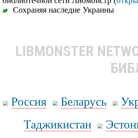
библиотечной сети Либмонстр (
откры
Сохраняя наследие Украины
LIBMONSTER NETW
БИБ
Россия
Беларусь
Ук
Таджикистан
Эстон