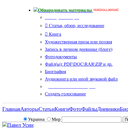
делитесь с миром!
Обнародовать материалы
Тип публикации
Статья, обзор, исследование
Книга
Художественная проза или поэзия
Запись в личном дневнике (блоге)
Фотодокументы
Файл(ы): PDF\DOC\RAR\ZIP и др.
Биография
Аудиокнига или иной звуковой файл
Дополнительные опции:
Создать голосование
Главная
Авторы
Статьи
Книги
Фото
Файлы
Дневники
Би
Украина
Мир
Павел Усин