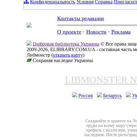
Конфиденциальность
Условия
Справка
Пригласит
Контакты редакции
О проекте
·
Новости
·
Реклама
Цифровая библиотека Украины
© Все права за
2009-2026, ELIBRARY.COM.UA - составная часть м
Либмонстр (
открыть карту
)
Сохраняя наследие Украины
LIBMONSTER 
Россия
Беларусь
У
Создавайте и храните на Л
труды по всему миру (чере
профиль с коллегами, учен
наследием. После регистрац