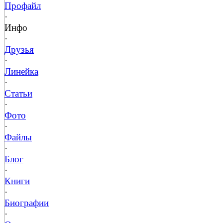
Профайл
·
Инфо
·
Друзья
·
Линейка
·
Статьи
·
Фото
·
Файлы
·
Блог
·
Книги
·
Биографии
·