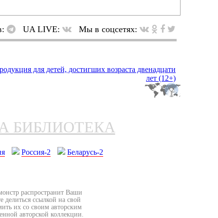
в:
UA LIVE:
Мы в соцсетях:
НА БИБЛИОТЕКА
ия
Россия-2
Беларусь-2
бмонстр распространит Ваши
е делиться ссылкой на свой
мить их со своим авторским
венной авторской коллекции.