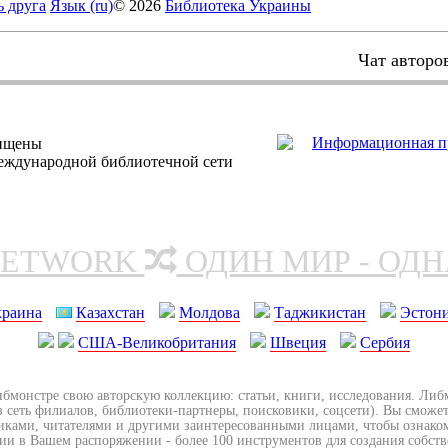
ь друга
Язык (ru)
© 2026
Библиотека Украины
Чат авторо
щищены
еждународной библиотечной сети
NETWORK
ОДИН МИР - ОД
краина
Казахстан
Молдова
Таджикистан
Эстон
США-Великобритания
Швеция
Сербия
ибмонстре свою авторскую коллекцию: статьи, книги, исследования. Ли
з сеть филиалов, библиотеки-партнеры, поисковики, соцсети). Вы сможет
иками, читателями и другими заинтересованными лицами, чтобы ознако
ии в Вашем распоряжении - более 100 инструментов для создания собст