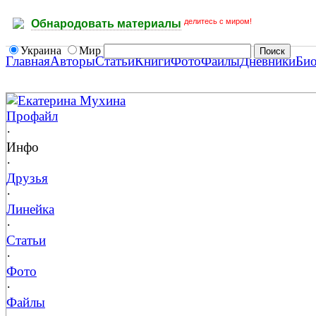
делитесь с миром!
Обнародовать материалы
Украина
Мир
Главная
Авторы
Статьи
Книги
Фото
Файлы
Дневники
Би
Екатерина Мухина
Профайл
·
Инфо
·
Друзья
·
Линейка
·
Статьи
·
Фото
·
Файлы