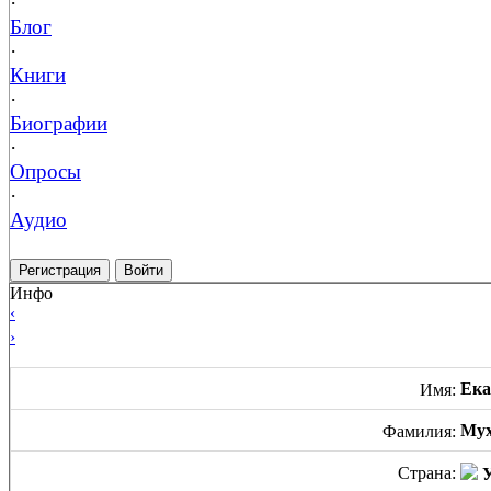
·
Блог
·
Книги
·
Биографии
·
Опросы
·
Аудио
Регистрация
Войти
Инфо
‹
›
Ека
Имя:
Му
Фамилия:
Страна:
У