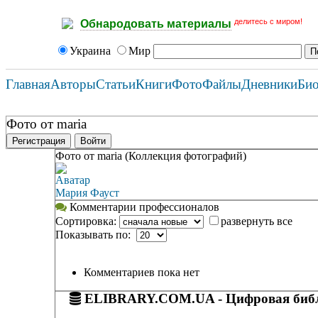
делитесь с миром!
Обнародовать материалы
Украина
Мир
Главная
Авторы
Статьи
Книги
Фото
Файлы
Дневники
Би
Фото от maria
Регистрация
Войти
Фото от maria (Коллекция фотографий)
Аватар
Мария Фауст
Комментарии профессионалов
Сортировка:
развернуть все
Показывать по:
Комментариев пока нет
ELIBRARY.COM.UA - Цифровая библ