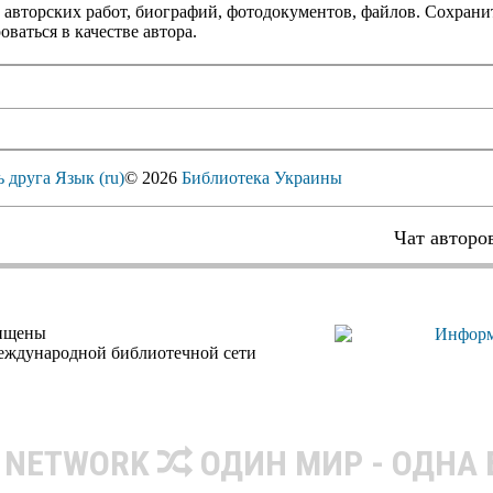
 авторских работ, биографий, фотодокументов, файлов. Сохранит
оваться в качестве автора.
ь друга
Язык (ru)
© 2026
Библиотека Украины
Чат авторо
щищены
еждународной библиотечной сети
R NETWORK
ОДИН МИР - ОДНА