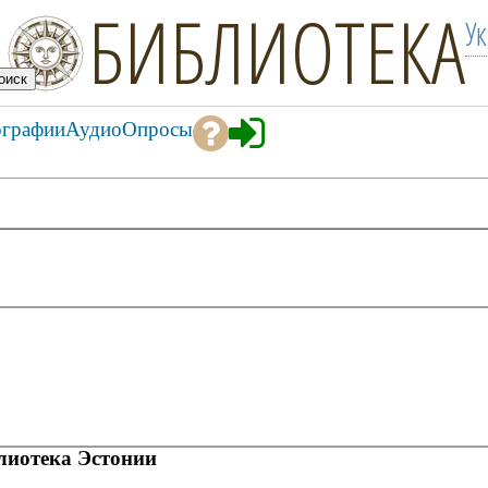
БИБЛИОТЕКА
У
ографии
Аудио
Опросы
иотека Эстонии