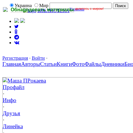
Украина
Мир
Украины
делитесь с миром!
Обнародовать материалы
БИБЛИОТЕКА
Регистрация
·
Войти
·
Главная
Авторы
Статьи
Книги
Фото
Файлы
Дневники
Би
Маша ПРокаева
Профайл
·
Инфо
·
Друзья
·
Линейка
·