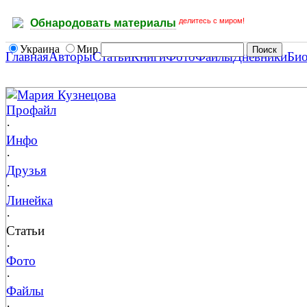
делитесь с миром!
Обнародовать материалы
Украина
Мир
Главная
Авторы
Статьи
Книги
Фото
Файлы
Дневники
Би
Мария Кузнецова
Профайл
·
Инфо
·
Друзья
·
Линейка
·
Статьи
·
Фото
·
Файлы
·