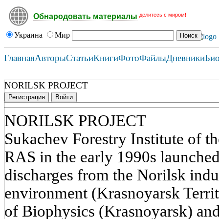
делитесь с миром!
Обнародовать материалы
Украина
Мир
Главная
Авторы
Статьи
Книги
Фото
Файлы
Дневники
Би
NORILSK PROJECT
Регистрация
Войти
NORILSK PROJECT
Sukachev Forestry Institute of t
RAS in the early 1990s launched 
discharges from the Norilsk indus
environment (Krasnoyarsk Territor
of Biophysics (Krasnoyarsk) and