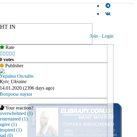
HT IN
Join
·
Login
Rate





0 votes
Publisher
Україна Онлайн
Kyiv, Ukraine
14.01.2020 (2396 days ago)
Вопросы науки
Your reaction?
overwhelmed (1)
entertained (1)
agree (1)
inspired (1)
sad (0)