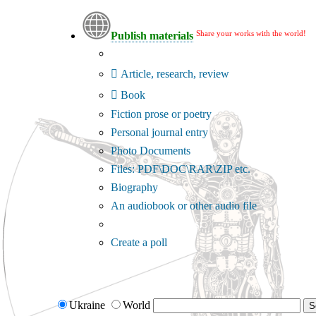
Share your works with the world!
Publish materials
Publication type?
Article, research, review
Book
Fiction prose or poetry
Personal journal entry
Photo Documents
Files: PDF\DOC\RAR\ZIP etc.
Biography
An audiobook or other audio file
Additional options:
Create a poll
Ukraine
World