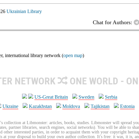
026
Ukrainian Library
Chat for Authors:
nternational library network (
open map
)
TER NETWORK
ONE WORLD - ON
US-Great Britain
Sweden
Serbia
Ukraine
Kazakhstan
Moldova
Tajikistan
Estonia
's collection at Libmonster: articles, books, studies. Libmonster will spread you
tes, partner libraries, search engines, social networks). You will be able to sha
nd other interested parties, in order to acquaint them with your copyright herit
 at your disposal to build your own author collection. It's free: it was, it is, an