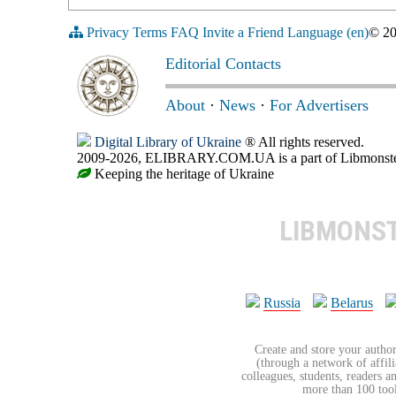
Privacy
Terms
FAQ
Invite a Friend
Language (en)
© 2
Editorial Contacts
About
·
News
·
For Advertisers
Digital Library of Ukraine
® All rights reserved.
2009-2026, ELIBRARY.COM.UA is a part of Libmonster, i
Keeping the heritage of Ukraine
LIBMONS
Russia
Belarus
Create and store your author
(through a network of affilia
colleagues, students, readers a
more than 100 tools