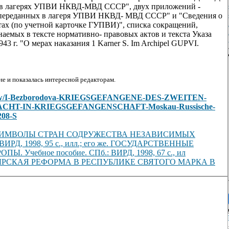
а в лагерях УПВИ НКВД-МВД СССР", двух приложений -
е переданных в лагеря УПВИ НКВД- МВД СССР" и "Сведения о
тах (по учетной карточке ГУПВИ)", списка сокращений,
аемых в тексте нормативно- правовых актов и текста Указа
3 г. "О мерах наказания 1 Karner S. Im Archipel GUPVI.
е и показалась интересной редакторам.
les/view/I-Bezborodova-KRIEGSGEFANGENE-DES-ZWEITEN-
T-IN-KRIEGSGEFANGENSCHAFT-Moskau-Russische-
208-S
И СИМВОЛЫ СТРАН СОДРУЖЕСТВА НЕЗАВИСИМЫХ
ИРД, 1998, 95 с., илл.; его же. ГОСУДАРСТВЕННЫЕ
чебное пособие. СПб.: ВИРД, 1998, 67 с., ил
СКАЯ РЕФОРМА В РЕСПУБЛИКЕ СВЯТОГО МАРКА В