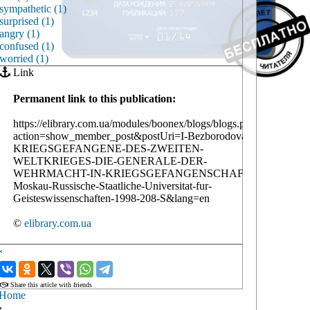
sympathetic (1)
surprised (1)
angry (1)
confused (1)
worried (1)
Link
Permanent link to this publication:
https://elibrary.com.ua/modules/boonex/blogs/blogs.php?
action=show_member_post&postUri=I-Bezborodova-
KRIEGSGEFANGENE-DES-ZWEITEN-
WELTKRIEGES-DIE-GENERALE-DER-
WEHRMACHT-IN-KRIEGSGEFANGENSCHAFT-
Moskau-Russische-Staatliche-Universitat-fur-
Geisteswissenschaften-1998-208-S&lang=en
©
elibrary.com.ua
‹
›
Share this article with friends
Home
›