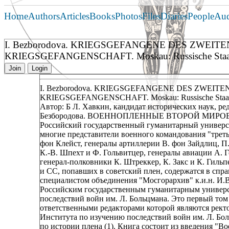
Home
Authors
Articles
Books
Photos
Files
Diaries
People
Au
I. Bezborodova. KRIEGSGEFANGENE DES ZWEI
KRIEGSGEFANGENSCHAFT. Moskau: Russische Staatliche
Join
Login
I. Bezborodova. KRIEGSGEFANGENE DES ZWEI
KRIEGSGEFANGENSCHAFT. Moskau: Russische Staatliche 
Автор: Б Л. Хавкин, кандидат исторических наук, ре
Безбородова. ВОЕННОПЛЕННЫЕ ВТОРОЙ МИРО
Российский государственный гуманитарный университе
многие представители военного командования "треть
фон Клейст, генералы артиллерии В. фон Зайдлиц, П.
К.-В. Шпехт и Ф. Гольвитцер, генералы авиации А. Г
генерал-полковники К. Штреккер, К. Закс и К. Гильп
и СС, попавших в советский плен, содержатся в спр
специалистом объединения "Мосгорархив" к.и.н. И.
Российским государственным гуманитарным универс
последствий войн им. Л. Больцмана. Это первый то
ответственными редакторами которой являются ректо
Института по изучению последствий войн им. Л. Бол
по истории плена (1). Книга состоит из введения 