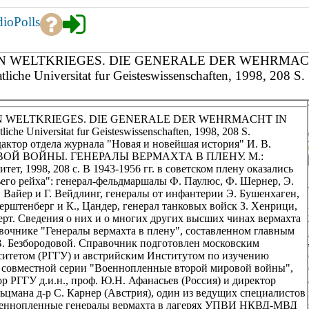
dio
Polls
TEN WELTKRIEGES. DIE GENERALE DER WEHRMAC
 Universitat fur Geisteswissenschaften, 1998, 208 S.
TEN WELTKRIEGES. DIE GENERALE DER WEHRMACHT IN
Universitat fur Geisteswissenschaften, 1998, 208 S.
дактор отдела журнала "Новая и новейшая история" И. В.
ВОЙ ВОЙНЫ. ГЕНЕРАЛЫ ВЕРМАХТА В ПЛЕНУ. М.:
т, 1998, 208 с. В 1943-1956 гг. в советском плену оказались
его рейха": генерал-фельдмаршалы Ф. Паулюс, Ф. Шернер, Э.
 Вайер и Г. Вейдлинг, генералы от инфантерии Э. Бушенхаген,
ерштенберг и К., Цандер, генерал танковых войск З. Хенрици,
ерт. Сведения о них и о многих других высших чинах вермахта
авочнике "Генералы вермахта в плену", составленном главным
В. Безбородовой. Справочник подготовлен московским
итетом (РГГУ) и австрийским Институтом по изучению
м совместной серии "Военнопленные второй мировой войны",
р РГГУ д.и.н., проф. Ю.Н. Афанасьев (Россия) и директор
ьцмана д-р С. Карнер (Австрия), один из ведущих специалистов
"Военнопленные генералы вермахта в лагерях УПВИ НКВД-МВД