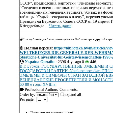
СССР", предисловия, картотеки "Генералы вермахт
"Сведения о военнопленных генералах вермахта, н
военнопленных генералах вермахта, убитых на фрон
таблицы "Судьба генералов в плену", перечня упомин
Президиума Верховного Совета СССР от 19 апреля 194
Kriegsgefan-ge ...
Читать далее
____________________
Эта публикация была размещена на Либмонстре в другой стран
Полная версия:
https://biblioteka.by/m/artic
WELTKRIEGES-DIE-GENERALE-DER-WEHRMACH
Staatliche-Universitat-fur-Geisteswissenschaften-1998-
Україна Онлайн
·
2396 days ago
0
446
В.Г. Бурков. ГОСУДАРСТВЕННЫЕ ЭМБЛЕМЫ 
ГОСУДАРСТВ И БАЛТИИ. Учебное пособие. СПб.: В
ЭМБЛЕМЫ И СИМВОЛЫ СТРАН ЗАПАДНОЙ ЕВРОПЫ. У
ВЕНЕЦИАНСКИЕ ПРОСВЕТИТЕЛИ И МОНАСТЫР
60-80-е годы XVIII в.
Professional Authors' Comments:
Order by:
expand all
Per page:
There are no comments yet