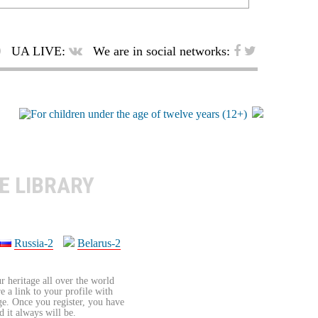
UA LIVE:
We are in social networks:
E LIBRARY
Russia-2
Belarus-2
r heritage all over the world
re a link to your profile with
age. Once you register, you have
d it always will be.