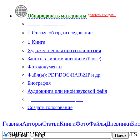
делитесь с миром!
Обнародовать материалы
Тип публикации
Статья, обзор, исследование
Книга
Художественная проза или поэзия
Запись в личном дневнике (блоге)
Фотодокументы
Файл(ы): PDF\DOC\RAR\ZIP и др.
Биография
Аудиокнига или иной звуковой файл
Дополнительные опции:
Создать голосование
Главная
Авторы
Статьи
Книги
Фото
Файлы
Дневники
Би
ACHIEVEMENTS OF FAR-EASTERN SCIENTISTS
Украина
Мир