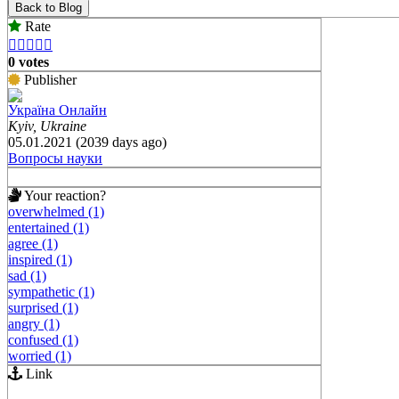
Back to Blog
Rate





0 votes
Publisher
Україна Онлайн
Kyiv, Ukraine
05.01.2021 (2039 days ago)
Вопросы науки
Your reaction?
overwhelmed (1)
entertained (1)
agree (1)
inspired (1)
sad (1)
sympathetic (1)
surprised (1)
angry (1)
confused (1)
worried (1)
Link