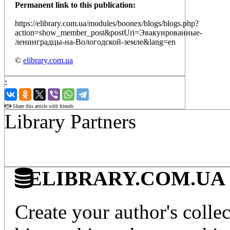
Permanent link to this publication:
https://elibrary.com.ua/modules/boonex/blogs/blogs.php?
action=show_member_post&postUri=Эвакуированные-
ленинградцы-на-Вологодской-земле&lang=en
©
elibrary.com.ua
‹
›
Share this article with friends
Library Partners
ELIBRARY.COM.UA - Di
Create your author's collec