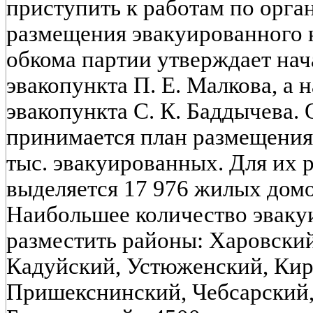
приступить к работам по орга
размещения эвакуированного 
обкома партии утверждает на
эвакопункта П. Е. Малкова, а
эвакопункта С. К. Баддычева.
принимается план размещения 
тыс. эвакуированных. Для их 
выделяется 17 976 жилых дом
Наибольшее количество эвак
разместить районы: Харовский 
Кадуйский, Устюженский, Кир
Пришекснинский, Чебсарский