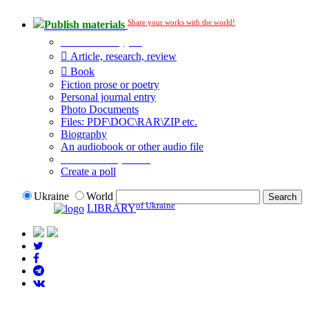
Share your works with the world!
Publish materials
Publication type?
Article, research, review
Book
Fiction prose or poetry
Personal journal entry
Photo Documents
Files: PDF\DOC\RAR\ZIP etc.
Biography
An audiobook or other audio file
Additional options:
Create a poll
Ukraine
World
of Ukraine
LIBRARY