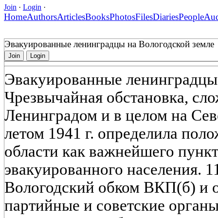
Join
·
Login
·
Home
Authors
Articles
Books
Photos
Files
Diaries
People
Au
Эвакуированные ленинградцы на Вологодской земле
Join
Login
Эвакуированные ленинградцы 
Чрезвычайная обстановка, сл
Ленинградом и в целом на Сев
летом 1941 г. определила пол
области как важнейшего пунк
эвакуированного населения. 11
Вологодский обком ВКП(б) и 
партийные и советские органы