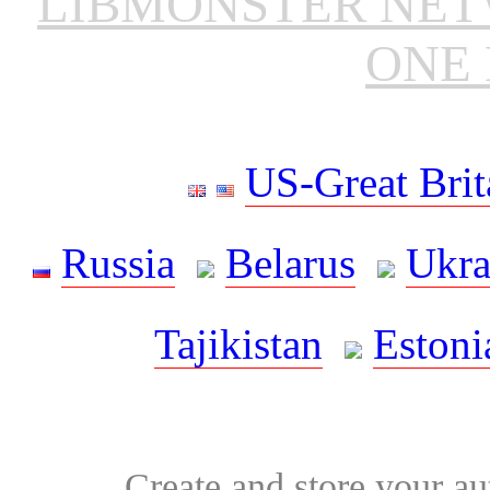
LIBMONSTER NE
ONE 
US-Great Brit
Russia
Belarus
Ukra
Tajikistan
Estoni
Create and store your au