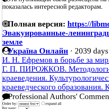
показалась интересной редакторам.
Полная версия:
https://libm
Эвакуированные-ленинградц
земле
Україна Онлайн
·
2039 days
И. Н. Ефремов в борьбе за ми
Г. П. ПИРОЖКОВ. Методология
краеведения. Культурологиче
краеведческого образования. 
Professional Authors' Commen
Order by:
expand all
Per page: