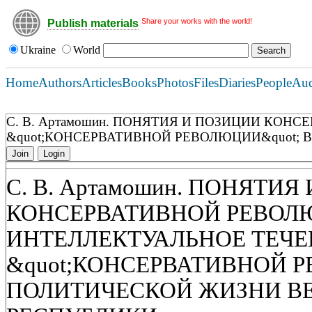
Share your works with the world!
Publish materials
Ukraine
World
Home
Authors
Articles
Books
Photos
Files
Diaries
People
Au
С. В. Артамошин. ПОНЯТИЯ И ПОЗИЦИИ КО
&quot;КОНСЕРВАТИВНОЙ РЕВОЛЮЦИИ&quot;
Join
Login
С. В. Артамошин. ПОНЯТИ
КОНСЕРВАТИВНОЙ РЕВОЛ
ИНТЕЛЛЕКТУАЛЬНОЕ ТЕЧЕ
&quot;КОНСЕРВАТИВНОЙ Р
ПОЛИТИЧЕСКОЙ ЖИЗНИ В