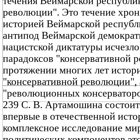
течения Веймарской республик
революции". Это течение хрон
историей Веймарской республи
антипод Веймарской демократи
нацистской диктатуры исчезло.
парадоксов "консервативной 
протяжении многих лет истор
"консервативной революции",
"революционных консерваторо
239 С. В. Артамошина состоит в
впервые в отечественной ист
комплексное исследование ми
политических компонентов это