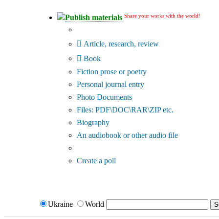
Share your works with the world!
Publish materials
Publication type?
Article, research, review
Book
Fiction prose or poetry
Personal journal entry
Photo Documents
Files: PDF\DOC\RAR\ZIP etc.
Biography
An audiobook or other audio file
Additional options:
Create a poll
Ukraine
World