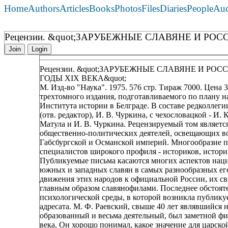
Home
Authors
Articles
Books
Photos
Files
Diaries
People
Au
Рецензии. &quot;ЗАРУБЕЖНЫЕ СЛАВЯНЕ И РОСС
Join
Login
Рецензии. &quot;ЗАРУБЕЖНЫЕ СЛАВЯНЕ И РОСС
ГОДЫ XIX ВЕКА&quot;
М. Изд-во "Наука". 1975. 576 стр. Тираж 7000. Цена 
трехтомного издания, подготавливаемого по плану 
Института истории в Белграде. В составе редколлегии
(отв. редактор), И. В. Чуркина, с чехословацкой - И.
Матула и И. В. Чуркина. Рецензируемый том являетс
общественно-политических деятелей, освещающих в
Габсбургской и Османской империй. Многообразие пр
специалистов широкого профиля - историков, истори
Публикуемые письма касаются многих аспектов наци
южных и западных славян в самых разнообразных ег
движения этих народов к официальной России, их с
главным образом славянофилами. Последнее обстояте
психологической среды, в которой возникла публику
адресата. М. Ф. Раевский, свыше 40 лет являвшийся 
образованный и весьма деятельный, был заметной фиг
века. Он хорошо понимал, какое значение для царско