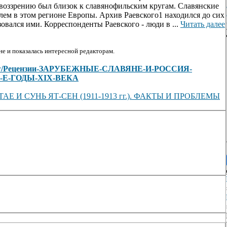
воззрению был близок к славянофильским кругам. Славянские
лем в этом регионе Европы. Архив Раевского1 находился до сих
овался ими. Корреспонденты Раевского - люди в ...
Читать далее
е и показалась интересной редакторам.
les/view/Рецензии-ЗАРУБЕЖНЫЕ-СЛАВЯНЕ-И-РОССИЯ-
-Е-ГОДЫ-XIX-ВЕКА
Е И СУНЬ ЯТ-СЕН (1911-1913 гг.). ФАКТЫ И ПРОБЛЕМЫ