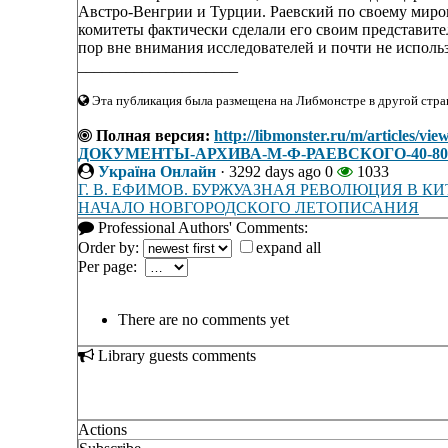
Австро-Венгрии и Турции. Раевский по своему миро
комитеты фактически сделали его своим представите
пор вне внимания исследователей и почти не использ
____________________
Эта публикация была размещена на Либмонстре в другой стран
Полная версия:
http://libmonster.ru/m/artic
ДОКУМЕНТЫ-АРХИВА-М-Ф-РАЕВСКОГО-40-80
Україна Онлайн
·
3292 days ago
0
1033
Г. В. ЕФИМОВ. БУРЖУАЗНАЯ РЕВОЛЮЦИЯ В КИТА
НАЧАЛО НОВГОРОДСКОГО ЛЕТОПИСАНИЯ
Professional Authors' Comments:
Order by:
expand all
Per page:
There are no comments yet
Library guests comments
Actions