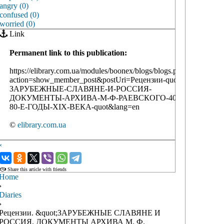
angry (0)
confused (0)
worried (0)
Link
Permanent link to this publication:
https://elibrary.com.ua/modules/boonex/blogs/blogs.php?
action=show_member_post&postUri=Рецензии-quot-
ЗАРУБЕЖНЫЕ-СЛАВЯНЕ-И-РОССИЯ-
ДОКУМЕНТЫ-АРХИВА-М-Ф-РАЕВСКОГО-40-
80-Е-ГОДЫ-XIX-ВЕКА-quot&lang=en
©
elibrary.com.ua
‹
›
Share this article with friends
Home
›
Diaries
›
Рецензии. &quot;ЗАРУБЕЖНЫЕ СЛАВЯНЕ И
РОССИЯ. ДОКУМЕНТЫ АРХИВА М. Ф.