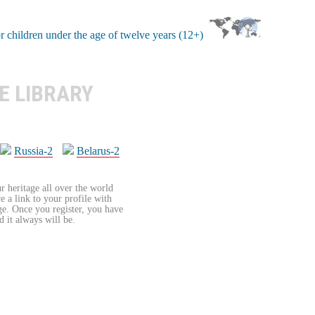
E LIBRARY
Russia-2
Belarus-2
r heritage all over the world
re a link to your profile with
age. Once you register, you have
d it always will be.