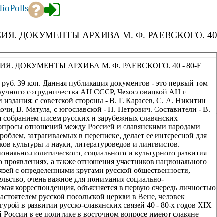
dio
Polls
ИЯ. ДОКУМЕНТЫ АРХИВА М. Ф. РАЕВСКОГО. 40 -
ИЯ. ДОКУМЕНТЫ АРХИВА М. Ф. РАЕВСКОГО. 40 - 80-Е
3 руб. 39 коп. Данная публикация документов - это первый том
научного сотрудничества АН СССР, Чехословацкой АН и
 издания: с советской стороны - В. Г. Карасев, С. А. Никитин
 Кочи, В. Матула, с югославской - Н. Петрович. Составители - В.
я собранием писем русских и зарубежных славянских
опросы отношений между Россией и славянскими народами
облем, затрагиваемых в переписке, делает ее интересной для
ков культуры и науки, литературоведов и лингвистов.
онально-политического, социального и культурного развития
о проявлениях, а также отношения участников национального
вязей с определенными кругами русской общественности,
льство, очень важное для понимания социально-
емая корреспонденция, объясняется в первую очередь личностью
настоятелем русской посольской церкви в Вене, человек
урой в развитии русско-славянских связей 40 - 80-х годов XIX
й России в ее политике в восточном вопросе имеют славяне