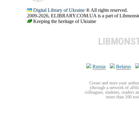
Digital Library of Ukraine
® All rights reserved.
2009-2026, ELIBRARY.COM.UA is a part of Libmonster, i
Keeping the heritage of Ukraine
LIBMONS
Russia
Belarus
Create and store your author
(through a network of affilia
colleagues, students, readers a
more than 100 tools