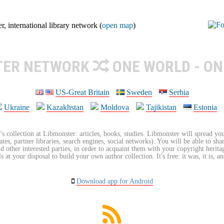
nternational library network (
open map
)
TER NETWORK
ONE WORLD - ON
US-Great Britain
Sweden
Serbia
Ukraine
Kazakhstan
Moldova
Tajikistan
Estonia
's collection at Libmonster: articles, books, studies. Libmonster will spread you
tes, partner libraries, search engines, social networks). You will be able to sha
nd other interested parties, in order to acquaint them with your copyright herit
 at your disposal to build your own author collection. It's free: it was, it is, an
Download app for Android