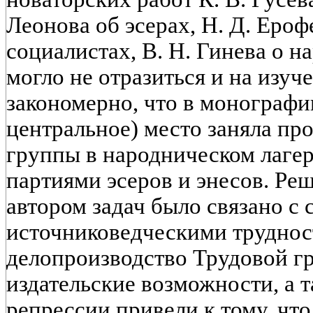
Леонова об эсерах, Н. Д. Еро
социалистах, В. Н. Гинева о н
могло не отразиться и на изуч
закономерно, что в монографи
центральное) место заняла пр
группы в народническом лагер
партиями эсеров и энесов. Ре
автором задач было связано с
источниковедческими труднос
делопроизводство Трудовой г
издательские возможности, а 
репрессии привели к тому, чт