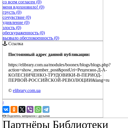
со всем согласен (0)
меня вдохновило! (0)
грусть (0)
сочувствие (0)
удивление (0)
злость (0)
обескураженность (0)
вызвало обеспокоенность (0)
Ссылка
Постоянный адрес данной публикации:
https://elibrary.com.ua/modules/boonex/blogs/blogs.php?
action=show_member_post&postUri=Рецензии-Д-А-
КОЛЕСНИЧЕНКО-ТРУДОВИКИ-В-ПЕРИОД-
ПЕРВОЙ-РОССИЙСКОЙ-РЕВОЛЮЦИИ&lang=ru
©
elibrary.com.ua
‹
›
Поделитесь материалом с друзьями
Партнёры Библиотеки