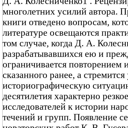
Д. А. Колесниченко1 . Реценз
многолетних усилий автора. П
книги отведено вопросам, кот
литературе освещаются практи
том случае, когда Д. А. Колес
разрабатывавшихся ею и прежд
ограничивается повторением 
сказанного ранее, а стремится
историографическую ситуаци
десятилетия характерно резко
исследователей к истории нар
течений и групп. Появление с
новаторских работ К. В. Гусева