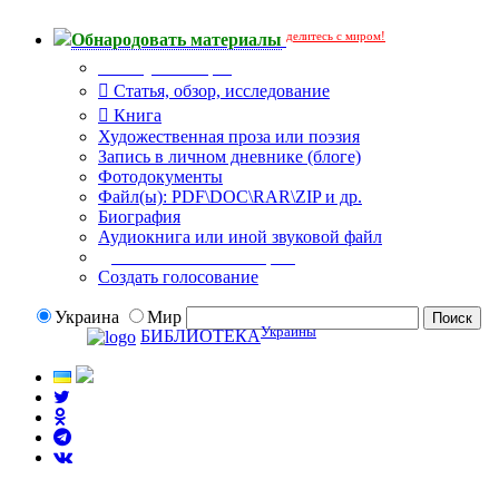
делитесь с миром!
Обнародовать материалы
Тип публикации
Статья, обзор, исследование
Книга
Художественная проза или поэзия
Запись в личном дневнике (блоге)
Фотодокументы
Файл(ы): PDF\DOC\RAR\ZIP и др.
Биография
Аудиокнига или иной звуковой файл
Дополнительные опции:
Создать голосование
Украина
Мир
Украины
БИБЛИОТЕКА