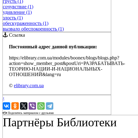
грусть (1)
сочувствие (1)
удивление (1)
злость (1)
обескураженность (1)
вызвало обеспокоенность (1)
Ссылка
Постоянный адрес данной публикации:
https://elibrary.com.ua/modules/boonex/blogs/blogs.php?
action=show_member_post&postUri=РАЗРАБАТЫВАТЬ-
ТЕОРИЮ-НАЦИИ-И-НАЦИОНАЛЬНЫХ-
ОТНОШЕНИЙ&lang=ru
©
elibrary.com.ua
‹
›
Поделитесь материалом с друзьями
Партнёры Библиотеки