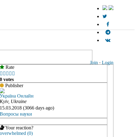
Join
·
Login
Rate





0 votes
Publisher
Україна Онлайн
Kyiv, Ukraine
15.03.2018 (3066 days ago)
Вопросы науки
Your reaction?
overwhelmed (0)