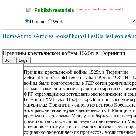
Share your works with the world!
Publish materials
Ukraine
World
Home
Authors
Articles
Books
Photos
Files
Diaries
People
Au
Причины крестьянской войны 1525г. в Тюрингии
Join
Login
Причины крестьянской войны 1525г. в Тюрингии
Zeitschrift fur Ceschichtswissenschaft. Berlin. 1981.
войны были подготовлены в ГДР сотни различных рабо
только с задачей изучения традиций народных движе
ФРГ, стремящимися затушевать экономические и соц
Германии XVI века. Профессор Лейпцигского универ
материалах Тюрингии - одного из центров Крестьян
этом районе развернулась деятельность Т. Мюнцера
крестьян с феодалами. Между тем буржуазные истори
представляло собой лишь результат деятельности Мю
противовес этому автор стремился показать, что на
социально-экономических процессов. Хозяйственное 