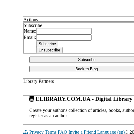
Actions
Subscribe
Name:
Email:
Subscribe
Back to Blog
Library Partners
ELIBRARY.COM.UA - Digital Library 
Create your author's collection of articles, books, auth
register as an author.
Privacy
Terms
FAQ
Invite a Friend
Language (en)
© 2