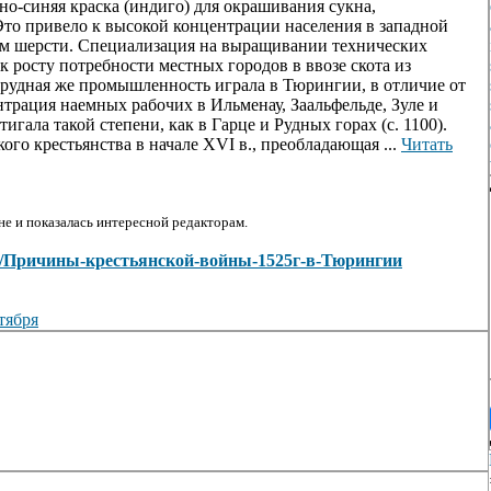
но-синяя краска (индиго) для окрашивания сукна,
 Это привело к высокой концентрации населения в западной
ом шерсти. Специализация на выращивании технических
 к росту потребности местных городов в ввозе скота из
орудная же промышленность играла в Тюрингии, в отличие от
трация наемных рабочих в Ильменау, Заальфельде, Зуле и
игала такой степени, как в Гарце и Рудных горах (с. 1100).
го крестьянства в начале XVI в., преобладающая ...
Читать
е и показалась интересной редакторам.
/view/Причины-крестьянской-войны-1525г-в-Тюрингии
тября