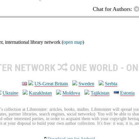
Chat for Authors:
nternational library network (
open map
)
TER NETWORK
ONE WORLD - ON
US-Great Britain
Sweden
Serbia
Ukraine
Kazakhstan
Moldova
Tajikistan
Estonia
's collection at Libmonster: articles, books, studies. Libmonster will spread you
tes, partner libraries, search engines, social networks). You will be able to sha
nd other interested parties, in order to acquaint them with your copyright herit
 at your disposal to build your own author collection. It's free: it was, it is, an
Download app for Android