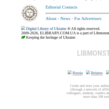
Editorial Contacts
About
·
News
·
For Advertisers
Digital Library of Ukraine
® All rights reserved.
2009-2026, ELIBRARY.COM.UA is a part of Libmonster, i
Keeping the heritage of Ukraine
LIBMONS
Russia
Belarus
Create and store your author
(through a network of affilia
colleagues, students, readers a
more than 100 tools