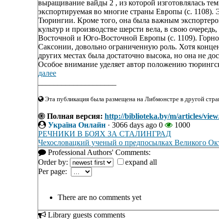
выращивание вайды 2 , из которой изготовлялась тем
экспортируемая во многие страны Европы (с. 1108).
Тюрингии. Кроме того, она была важным экспортер
культур и производстве шерсти вела, в свою очередь,
Восточной и Юго-Восточной Европы (с. 1109). Горн
Саксонии, довольно ограниченную роль. Хотя концен
других местах была достаточно высока, но она не дост
Особое внимание уделяет автор положению тюрингско
далее
____________________
Эта публикация была размещена на Либмонстре в другой стран
Полная версия:
http://biblioteka.by/m/articles
Україна Онлайн
·
3066 days ago
0
1000
РЕЧНИКИ В БОЯХ ЗА СТАЛИНГРАД
Чехословацкий ученый о предпосылках Великого Ок
Professional Authors' Comments:
Order by:
expand all
Per page:
There are no comments yet
Library guests comments