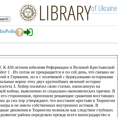
LIBRARY
of Ukraine
dio
Polls
 Hf. 12. К 450-летним юбилеям Реформации и Великой Крестьянской
т 1 . Их поток не прекращается и по сей день, что связано не
ний в Германии, но и с полемикой с буржуазными историками
иальные корни этих двух крупнейших явлений истории
ситета З. Хойер посвятил свою статью, написанную на
ской войны, выяснению ее социально-экономических причин. В
 и его сторонников, произошли решающие сражения восставших
ки до сих пор утверждают, что восстание крестьян в Тюрингии
ниера и не имело собственных внутренних истоков. В
родные движения в Тюрингии возникли как следствие глубоких
развитие района определяло прежде всего виноградарство и