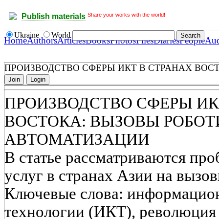
Share your works with the world!
Publish materials
Ukraine
World
Home
Authors
Articles
Books
Photos
Files
Diaries
People
Au
ПРОИЗВОДСТВО СФЕРЫ ИКТ В СТРАНАХ ВОС
Join
Login
ПРОИЗВОДСТВО СФЕРЫ ИК
ВОСТОКА: ВЫЗОВЫ РОБОТ
АВТОМАТИЗАЦИИ
В статье рассматриваются про
услуг в странах Азии на вызо
Ключевые слова: информаци
технологии (ИКТ), революция 