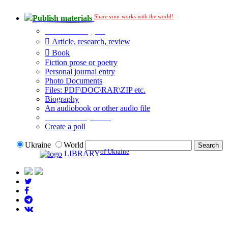
Share your works with the world!
Publish materials
Publication type?
Article, research, review
Book
Fiction prose or poetry
Personal journal entry
Photo Documents
Files: PDF\DOC\RAR\ZIP etc.
Biography
An audiobook or other audio file
Additional options:
Create a poll
Ukraine
World
of Ukraine
LIBRARY