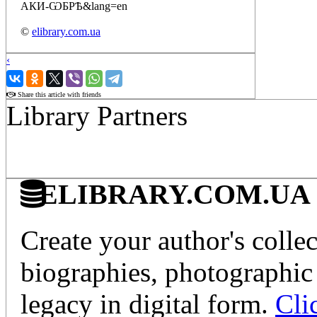
АКИ-ѠБРѢ&lang=en
©
elibrary.com.ua
‹
›
Share this article with friends
Library Partners
ELIBRARY.COM.UA - Di
Create your author's collec
biographies, photographic 
legacy in digital form.
Cli