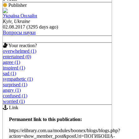
Publisher
Україна Онлайн
Kyiv, Ukraine
02.08.2017 (3295 days ago)
Вопросы науки
Your reaction?
overwhelmed (1)
entertained (0)
agree (1)
inspired (1)
sad (1)
sympathetic (1)
surprised (1)
angry (1)
confused (1)
worried (1)
Link
Permanent link to this publication:
https://elibrary.com.ua/modules/boonex/blogs/blogs.php?
action=show_member_post&postUri=ПОГИБОША-