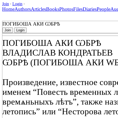
Join
·
Login
·
Home
Authors
Articles
Books
Photos
Files
Diaries
People
Au
ПОГИБОША АКИ ѠБРѢ
Join
Login
ПОГИБОША АКИ ѠБРѢ
ВЛАДИСЛАВ КОНДРАТЬЕВ
ѠБРѢ (ПОГИБОША АКИ W
सत्यमे
Произведение, известное сов
именем “Повесть временных ле
времѧньныхъ лѣтъ”, также на
летопись” или “Несторова лет