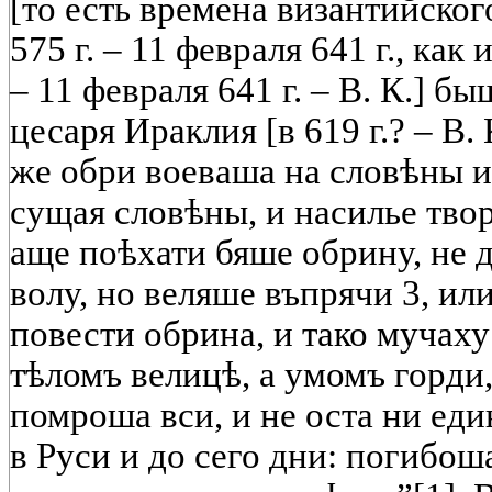
[то есть времена византийског
575 г. – 11 февраля 641 г., как
– 11 февраля 641 г. – В. К.] б
цесаря Ираклия [в 619 г.? – В. 
же обри воеваша на словѣны 
сущая словѣны, и насилье тво
аще поѣхати бяше обрину, не 
волу, но веляше въпрячи 3, или
повести обрина, и тако мучаху
тѣломъ велицѣ, а умомъ горди,
помроша вси, и не оста ни еди
в Руси и до сего дни: погибош