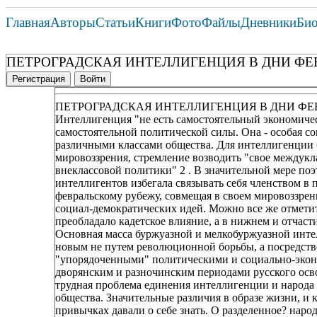
Главная
Авторы
Статьи
Книги
Фото
Файлы
Дневники
Би
ПЕТРОГРАДСКАЯ ИНТЕЛЛИГЕНЦИЯ В ДНИ Ф
Регистрация
Войти
ПЕТРОГРАДСКАЯ ИНТЕЛЛИГЕНЦИЯ В ДНИ Ф
Интеллигенция "не есть самостоятельный экономичес
самостоятельной политической силы. Она - особая со
различными классами общества. Для интеллигенции 
мировоззрения, стремление возводить "свое междук
внеклассовой политики" 2 . В значительной мере по
интеллигентов избегала связывать себя членством в
февральскому рубежу, совмещая в своем мировоззрен
социал-демократических идей. Можно все же отметит
преобладало кадетское влияние, а в нижнем и отчаст
Основная масса буржуазной и мелкобуржуазной инте
новым не путем революционной борьбы, а посредст
"упорядоченными" политическими и социально-эконо
дворянским и разночинским периодами русского осво
трудная проблема единения интеллигенции и народа 
общества. Значительные различия в образе жизни, и 
привычках давали о себе знать. О разделенное? наро