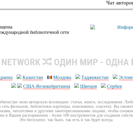
Чат авторо
щищены
еждународной библиотечной сети
R NETWORK
ОДИН МИР - ОДНА
краина
Казахстан
Молдова
Таджикистан
Эстон
США-Великобритания
Швеция
Сербия
ибмонстре свою авторскую коллекцию: статьи, книги, исследования. Ли
з сеть филиалов, библиотеки-партнеры, поисковики, соцсети). Вы сможет
иками, читателями и другими заинтересованными лицами, чтобы ознако
ии в Вашем распоряжении - более 100 инструментов для создания собст
Это бесплатно: так было, так есть и так будет всегда.