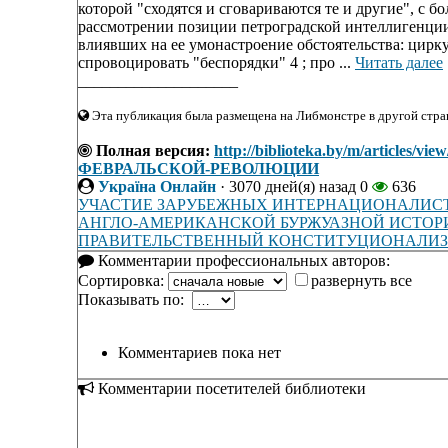
которой "сходятся и сговариваются те и другие", с бо
рассмотрении позиции петроградской интеллигенци
влиявших на ее умонастроение обстоятельства: цирк
спровоцировать "беспорядки" 4 ; про ...
Читать далее
____________________
Эта публикация была размещена на Либмонстре в другой стран
Полная версия:
http://biblioteka.by/m/arti
ФЕВРАЛЬСКОЙ-РЕВОЛЮЦИИ
Україна Онлайн
·
3070 дней(я) назад
0
636
УЧАСТИЕ ЗАРУБЕЖНЫХ ИНТЕРНАЦИОНАЛИСТ
АНГЛО-АМЕРИКАНСКОЙ БУРЖУАЗНОЙ ИСТОР
ПРАВИТЕЛЬСТВЕННЫЙ КОНСТИТУЦИОНАЛИЗМ В
Комментарии профессиональных авторов:
Сортировка:
развернуть все
Показывать по:
Комментариев пока нет
Комментарии посетителей библиотеки