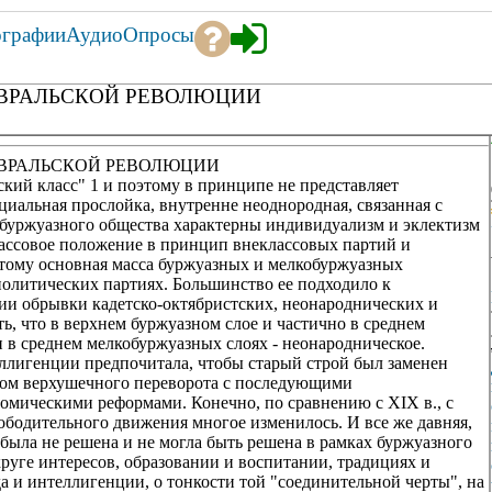
ографии
Аудио
Опросы
ЕВРАЛЬСКОЙ РЕВОЛЮЦИИ
ЕВРАЛЬСКОЙ РЕВОЛЮЦИИ
кий класс" 1 и поэтому в принципе не представляет
циальная прослойка, внутренне неоднородная, связанная с
буржуазного общества характерны индивидуализм и эклектизм
лассовое положение в принцип внеклассовых партий и
этому основная масса буржуазных и мелкобуржуазных
 политических партиях. Большинство ее подходило к
ии обрывки кадетско-октябристских, неонароднических и
ь, что в верхнем буржуазном слое и частично в среднем
и в среднем мелкобуржуазных слоях - неонародническое.
ллигенции предпочитала, чтобы старый строй был заменен
вом верхушечного переворота с последующими
мическими реформами. Конечно, по сравнению с XIX в., с
бодительного движения многое изменилось. И все же давняя,
была не решена и не могла быть решена в рамках буржуазного
круге интересов, образовании и воспитании, традициях и
да и интеллигенции, о тонкости той "соединительной черты", на