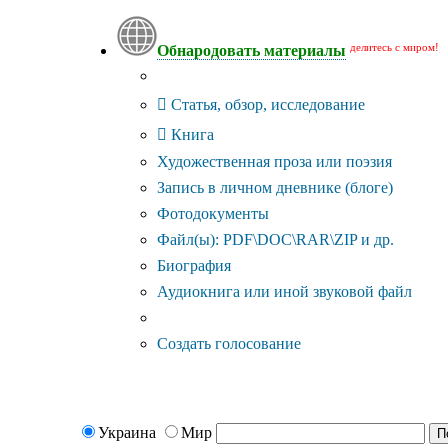
делитесь с миром!
Обнародовать материалы
Тип публикации
Статья, обзор, исследование
Книга
Художественная проза или поэзия
Запись в личном дневнике (блоге)
Фотодокументы
Файл(ы): PDF\DOC\RAR\ZIP и др.
Биография
Аудиокнига или иной звуковой файл
Дополнительные опции:
Создать голосование
Украина
Мир