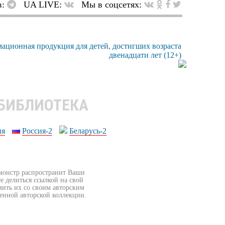
в:
UA LIVE:
Мы в соцсетях:
 БИБЛИОТЕКА
ия
Россия-2
Беларусь-2
бмонстр распространит Ваши
е делиться ссылкой на свой
мить их со своим авторским
венной авторской коллекции.