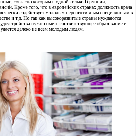
анные, согласно которым в одной только Германии,
ансий. Кроме того, что в европейских странах должность врача
в всячески содействует молодым перспективным специалистам в
стве и т.д. Но так как высокоразвитые страны нуждаются
рудоустройства нужно иметь соответствующее образование и
 удается далеко не всем молодым людям.