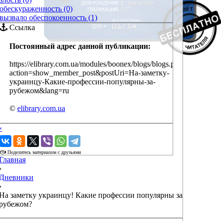
обескураженность (0)
вызвало обеспокоенность (1)
Ссылка
Постоянный адрес данной публикации:
https://elibrary.com.ua/modules/boonex/blogs/blogs.php?
action=show_member_post&postUri=На-заметку-
украинцу-Какие-профессии-популярны-за-
рубежом&lang=ru
©
elibrary.com.ua
‹
›
Поделитесь материалом с друзьями
Главная
›
Дневники
›
На заметку украинцу! Какие профессии популярны за
рубежом?