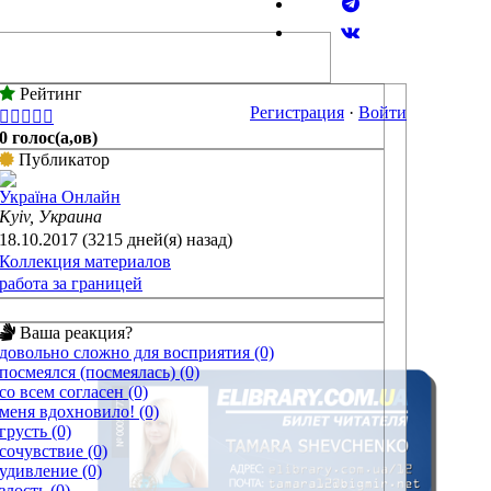
Рейтинг
Регистрация
·
Войти





0 голос(а,ов)
Публикатор
Україна Онлайн
Kyiv, Украина
18.10.2017 (3215 дней(я) назад)
Коллекция материалов
работа за границей
Ваша реакция?
довольно сложно для восприятия (0)
посмеялся (посмеялась) (0)
со всем согласен (0)
меня вдохновило! (0)
грусть (0)
сочувствие (0)
удивление (0)
злость (0)