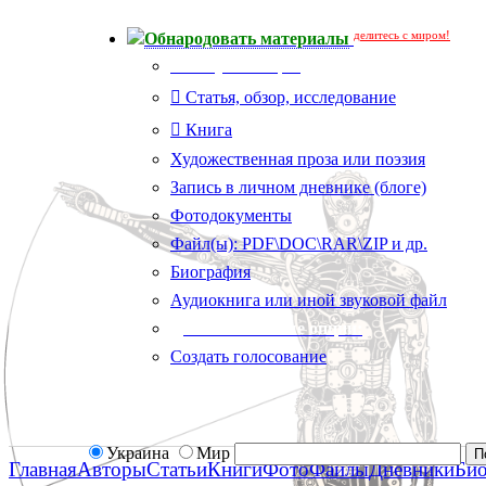
делитесь с миром!
Обнародовать материалы
Тип публикации
Статья, обзор, исследование
Книга
Художественная проза или поэзия
Запись в личном дневнике (блоге)
Фотодокументы
Файл(ы): PDF\DOC\RAR\ZIP и др.
Биография
Аудиокнига или иной звуковой файл
Дополнительные опции:
Создать голосование
Украина
Мир
Главная
Авторы
Статьи
Книги
Фото
Файлы
Дневники
Би