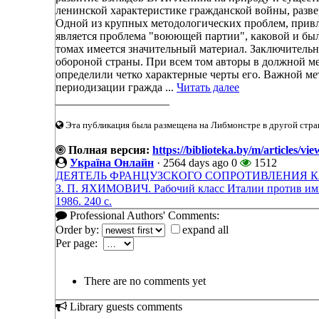
ленинской характеристике гражданской войны, разве
Одной из крупных методологических проблем, прив
является проблема "воюющей партии", каковой и был
томах имеется значительный материал. Заключительн
обороной страны. При всем том авторы в должной м
определили четко характерные черты его. Важной ме
периодизации гражда ...
Читать далее
____________________
Эта публикация была размещена на Либмонстре в другой стран
Полная версия:
https://biblioteka.by/m/art
Україна Онлайн
·
2564 days ago
0
1512
ДЕЯТЕЛЬ ФРАНЦУЗСКОГО СОПРОТИВЛЕНИЯ 
З. П. ЯХИМОВИЧ. Рабочий класс Италии против импе
1986. 240 с.
Professional Authors' Comments:
Order by:
expand all
Per page:
There are no comments yet
Library guests comments