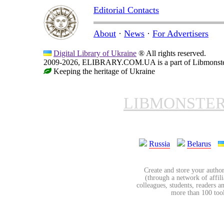
Editorial Contacts
About
·
News
·
For Advertisers
Digital Library of Ukraine
® All rights reserved.
2009-2026, ELIBRARY.COM.UA is a part of Libmonster, i
Keeping the heritage of Ukraine
LIBMONSTE
Russia
Belarus
Create and store your author
(through a network of affilia
colleagues, students, readers a
more than 100 tools