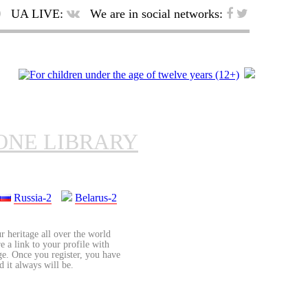
UA LIVE:
We are in social networks:
ONE LIBRARY
Russia-2
Belarus-2
r heritage all over the world
re a link to your profile with
age. Once you register, you have
d it always will be.