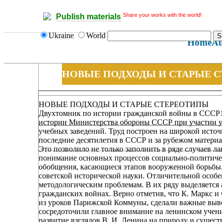
Share your works with the world!
Publish materials
Ukraine
World
Home
Au
НОВЫЕ ПОДХОДЫ И СТАРЫЕ 
НОВЫЕ ПОДХОДЫ И СТАРЫЕ СТЕРЕОТИПЫ
Двухтомник по истории гражданской войны в СССР1
истории Министерства обороны СССР при участии у
учебных заведений. Труд построен на широкой источ
последние десятилетия в СССР и за рубежом материа
Это позволило не только заполнить в ряде случаев 
понимание основных процессов социально-политичес
обобщения, касающиеся этапов вооруженной борьбы.
советской исторической науки. Отличительной особе
методологическим проблемам. В их ряду выделяется 
гражданских войнах. Верно отметив, что К. Маркс и
из уроков Парижской Коммуны, сделали важные выво
сосредоточили главное внимание на ленинском учен
развитие взглядов В. И. Ленина на природу и сущест