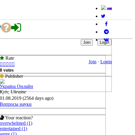
s
Join
Login
Rate
Join
·
Login





0 votes
Publisher
Україна Онлайн
Kyiv, Ukraine
01.08.2019 (2564 days ago)
Вопросы науки
Your reaction?
overwhelmed (1)
entertained (1)
agree (1)