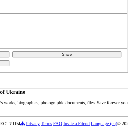
Share
of Ukraine
or's works, biographies, photographic documents, files. Save forever your
РЕОТИПЫ
Privacy
Terms
FAQ
Invite a Friend
Language (en)
© 20