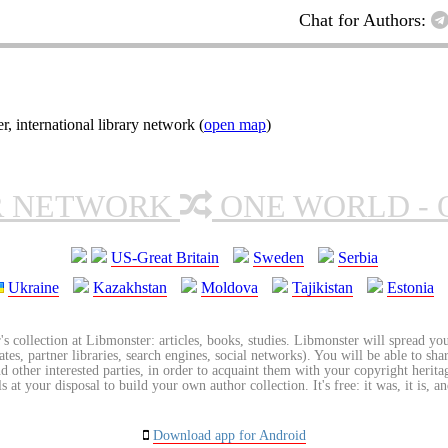
Chat for Authors:
nternational library network (
open map
)
R NETWORK
ONE WORLD - 
US-Great Britain
Sweden
Serbia
Ukraine
Kazakhstan
Moldova
Tajikistan
Estonia
's collection at Libmonster: articles, books, studies. Libmonster will spread you
tes, partner libraries, search engines, social networks). You will be able to sha
nd other interested parties, in order to acquaint them with your copyright herit
 at your disposal to build your own author collection. It's free: it was, it is, an
Download app for Android