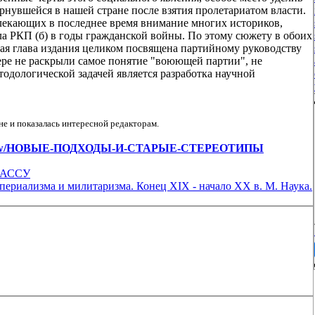
рнувшейся в нашей стране после взятия пролетариатом власти.
лекающих в последнее время внимание многих историков,
а РКП (б) в годы гражданской войны. По этому сюжету в обоих
ая глава издания целиком посвящена партийному руководству
ере не раскрыли самое понятие "воюющей партии", не
тодологической задачей является разработка научной
е и показалась интересной редакторам.
icles/view/НОВЫЕ-ПОДХОДЫ-И-СТАРЫЕ-СТЕРЕОТИПЫ
КАССУ
риализма и милитаризма. Конец XIX - начало XX в. М. Наука.