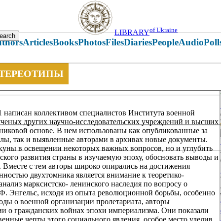
of Ukraine
LIBRARY
thors
Articles
Books
Photos
Files
Diaries
People
Audio
Poll
СТЕРЕОТИПЫ
 написан коллективом специалистов Института военной
ченых других научно-исследовательских учреждений и высших
никовой основе. В нем использованы как опубликованные за
лы, так и выявленные авторами в архивах новые документы.
лакуны в освещении некоторых важных вопросов, но и углубить
кого развития страны в изучаемую эпоху, обосновать выводы и
 Вместе с тем авторы широко опирались на достижения
нностью двухтомника является внимание к теоретико-
анализ марксистско- ленинского наследия по вопросу о
 Ф. Энгельс, исходя из опыта революционной борьбы, особенно
ды о военной организации пролетариата, авторы
ии о гражданских войнах эпохи империализма. Они показали
венные черты этого социального явления, особое место уделив