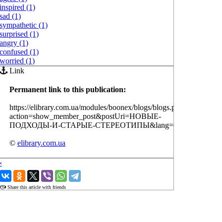
inspired (1)
sad (1)
sympathetic (1)
surprised (1)
angry (1)
confused (1)
worried (1)
Link
Permanent link to this publication:
https://elibrary.com.ua/modules/boonex/blogs/blogs.php?
action=show_member_post&postUri=НОВЫЕ-
ПОДХОДЫ-И-СТАРЫЕ-СТЕРЕОТИПЫ&lang=en
©
elibrary.com.ua
‹
›
Share this article with friends