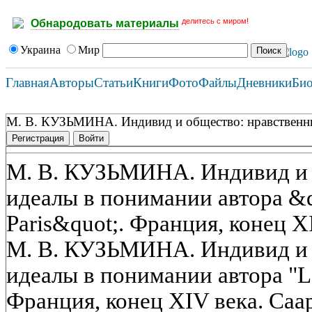
делитесь с миром!
Обнародовать материалы
Украина
Мир
Главная
Авторы
Статьи
Книги
Фото
Файлы
Дневники
Би
М. В. КУЗЬМИНА. Индивид и общество: нравственные 
Регистрация
Войти
М. В. КУЗЬМИНА. Индивид и 
идеалы в понимании автора &q
Paris&quot;. Франция, конец X
М. В. КУЗЬМИНА. Индивид и 
идеалы в понимании автора "Le
Франция, конец XIV века. Саар