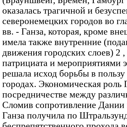
(Брауншвейг, Бремен, Гамбург и
оказалась трагичной и безусп
северонемецких городов во гл
вв. - Ганза, которая, кроме в
имела также внутренние (под
движения городских слоев) 2 
патрициата и мероприятиями 
решала исход борьбы в пользу
городах. Экономическая роль 
посредничестве между разли
Сломив сопротивление Дании в 
Ганза получила по Штральзун
беспрепятственного прохода 