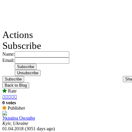
Actions
Subscribe
Name:
Email:
Subscribe
Sha
Back to Blog
Rate





0 votes
Publisher
Україна Онлайн
Kyiv, Ukraine
01.04.2018 (3051 days ago)