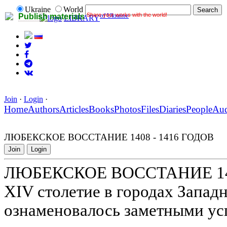
Ukraine
World
Share your works with the world!
of Ukraine
Publish materials
LIBRARY
Join
·
Login
·
Home
Authors
Articles
Books
Photos
Files
Diaries
People
Au
ЛЮБЕКСКОЕ ВОССТАНИЕ 1408 - 1416 ГОДОВ
Join
Login
ЛЮБЕКСКОЕ ВОССТАНИЕ 140
ХIV столетие в городах Запад
ознаменовалось заметными ус