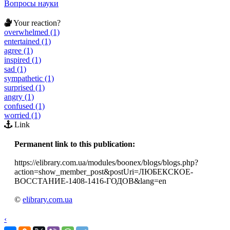
Вопросы науки
Your reaction?
overwhelmed (1)
entertained (1)
agree (1)
inspired (1)
sad (1)
sympathetic (1)
surprised (1)
angry (1)
confused (1)
worried (1)
Link
Permanent link to this publication:
https://elibrary.com.ua/modules/boonex/blogs/blogs.php?
action=show_member_post&postUri=ЛЮБЕКСКОЕ-
ВОССТАНИЕ-1408-1416-ГОДОВ&lang=en
©
elibrary.com.ua
‹