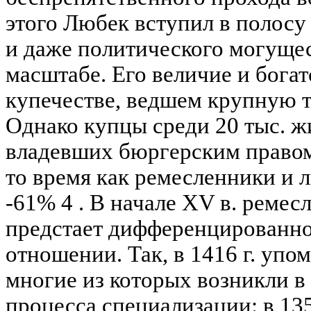
этого Любек вступил в полосу
и даже политического могущес
масштабе. Его величие и богат
купечестве, ведшем крупную 
Однако купцы среди 20 тыс. жит
владевших бюргерским правом,
то время как ремесленники и л
-61% 4 . В начале XV в. реме
предстает дифференцированн
отношении. Так, в 1416 г. упо
многие из которых возникли в
процесса специализации: в 13