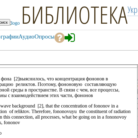
БИБЛИОТЕКА
Ук
ографии
Аудио
Опросы
 фона [2]выяснилось, что концентрация фононов в
трацию реликтов. Поэтому, фононовую составляющую
ной среды в пространстве. В связи с чем, все процессы,
ны с взаимодействием этих части, фононов
rowave background [2], that the concentration of fononov in a
on of reliktov. Therefore, fononovuyu the constituent of radiation
n this connection, all processes, what be going on in a fononovoy
ts, fononov
о