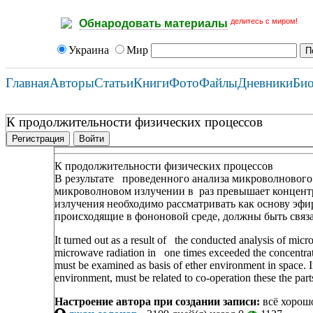
делитесь с миром!
Обнародовать материалы
Украина
Мир
Главная
Авторы
Статьи
Книги
Фото
Файлы
Дневники
Би
К продолжительности физических процессов
Регистрация
Войти
К продолжительности физических процессов
В результате проведенного анализа микроволнового
микроволновом излучении в раз превышает концен
излучения необходимо рассматривать как основу эфир
происходящие в фононовой среде, должны быть связа
It turned out as a result of the conducted analysis of mic
microwave radiation in one times exceeded the concentrati
must be examined as basis of ether environment in space. I
environment, must be related to co-operation these the par
Настроение автора при создании записи:
всё хорош