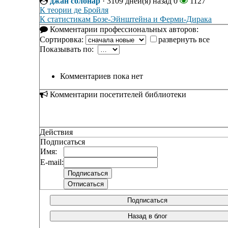
джан солонар
·
3109 дней(я) назад
0
1127
К теории де Бройля
К статистикам Бозе-Эйнштейна и Ферми-Дирака
Комментарии профессиональных авторов:
Сортировка:
развернуть все
Показывать по:
Комментариев пока нет
Комментарии посетителей библиотеки
Действия
Подписаться
Имя:
E-mail:
Подписаться
Назад в блог