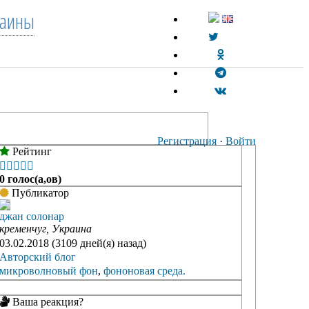
раины
Регистрация
·
Войти
Рейтинг





0 голос(а,ов)
Публикатор
джан солонар
кременчуг, Украина
03.02.2018 (3109 дней(я) назад)
Авторский блог
микроволновый фон
,
фононовая среда.
Ваша реакция?