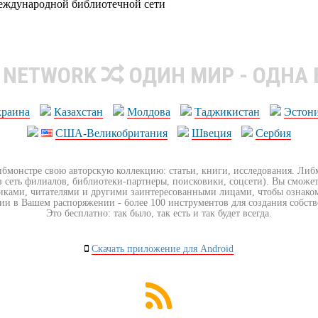
еждународной библиотечной сети
R NETWORK
ОДИН МИР - ОДНА
краина
Казахстан
Молдова
Таджикистан
Эстон
США-Великобритания
Швеция
Сербия
ибмонстре свою авторскую коллекцию: статьи, книги, исследования. Ли
з сеть филиалов, библиотеки-партнеры, поисковики, соцсети). Вы сможет
иками, читателями и другими заинтересованными лицами, чтобы ознако
ии в Вашем распоряжении - более 100 инструментов для создания собст
Это бесплатно: так было, так есть и так будет всегда.
Скачать приложение для Android