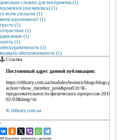
довольно сложно для восприятия (1)
посмеялся (посмеялась) (1)
со всем согласен (1)
меня вдохновило! (1)
грусть (1)
сочувствие (1)
удивление (1)
злость (1)
обескураженность (1)
вызвало обеспокоенность (1)
Ссылка
Постоянный адрес данной публикации:
https://elibrary.com.ua/modules/boonex/blogs/blogs.php?
action=show_member_post&postUri=К-
продолжительности-физических-процессов-2018-
02-03&lang=ru
©
elibrary.com.ua
‹
›
Поделитесь материалом с друзьями