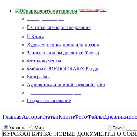
делитесь с миром!
Обнародовать материалы
Тип публикации
Статья, обзор, исследование
Книга
Художественная проза или поэзия
Запись в личном дневнике (блоге)
Фотодокументы
Файл(ы): PDF\DOC\RAR\ZIP и др.
Биография
Аудиокнига или иной звуковой файл
Дополнительные опции:
Создать голосование
Главная
Авторы
Статьи
Книги
Фото
Файлы
Дневники
Би
Украина
Мир
КУРСКАЯ БИТВА: НОВЫЕ ДОКУМЕНТЫ О СОВ