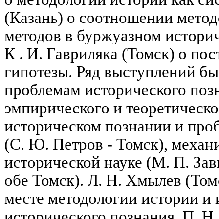
(Казань) о соотношении метод
методов в буржуазном истори
К . И. Гавриляка (Томск) о по
гипотезы. Ряд выступлений б
проблемам исторического позн
эмпирического и теоретическо
историческом познании и проб
(С. Ю. Петров - Томск), меха
исторической науке (М. П. Зав
обе Томск). Л. Н. Хмылев (Том
месте методологии истории и 
исторического познания, П. Н.