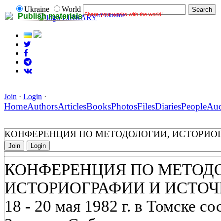
Ukraine
World
Share your works with the world!
of Ukraine
Publish materials
LIBRARY
Join
·
Login
·
Home
Authors
Articles
Books
Photos
Files
Diaries
People
Au
КОНФЕРЕНЦИЯ ПО МЕТОДОЛОГИИ, ИСТОРИО
Join
Login
КОНФЕРЕНЦИЯ ПО МЕТОД
ИСТОРИОГРАФИИ И ИСТО
18 - 20 мая 1982 г. в Томске с