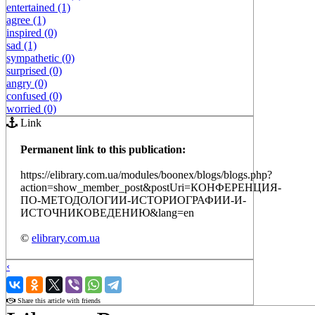
entertained (1)
agree (1)
inspired (0)
sad (1)
sympathetic (0)
surprised (0)
angry (0)
confused (0)
worried (0)
Link
Permanent link to this publication:
https://elibrary.com.ua/modules/boonex/blogs/blogs.php?
action=show_member_post&postUri=КОНФЕРЕНЦИЯ-
ПО-МЕТОДОЛОГИИ-ИСТОРИОГРАФИИ-И-
ИСТОЧНИКОВЕДЕНИЮ&lang=en
©
elibrary.com.ua
‹
›
Share this article with friends