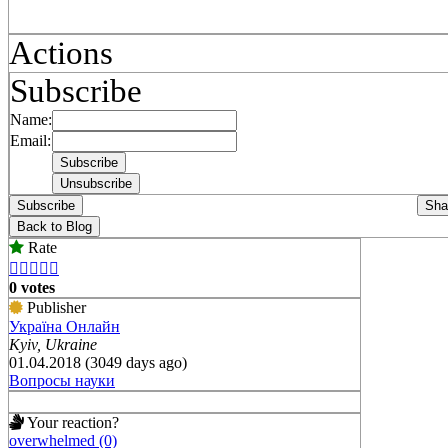
Actions
Subscribe
Name:
Email:
Subscribe
Sha
Back to Blog
Rate





0 votes
Publisher
Україна Онлайн
Kyiv, Ukraine
01.04.2018 (3049 days ago)
Вопросы науки
Your reaction?
overwhelmed (0)