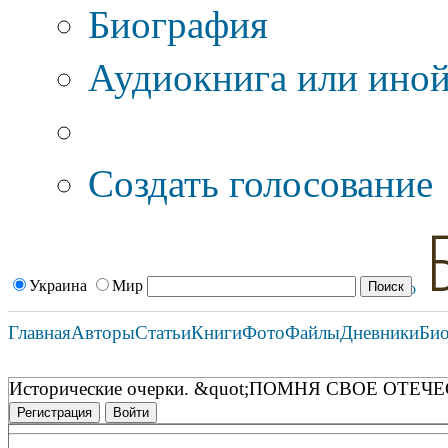
Биография
Аудиокнига или иной
Дополнительные оп
Создать голосование
Украина
Мир
Главная
Авторы
Статьи
Книги
Фото
Файлы
Дневники
Би
Исторические очерки. &quot;ПОМНЯ СВОЕ ОТЕЧЕС
Регистрация
Войти