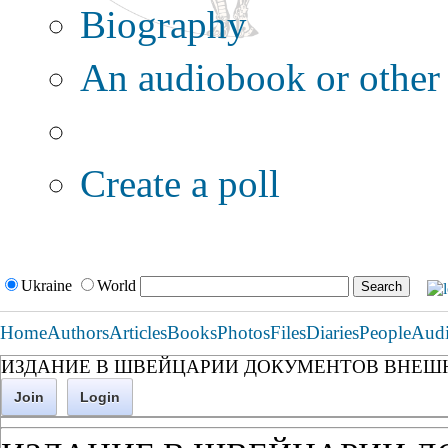
Biography
An audiobook or other 
Additional options:
Create a poll
Ukraine
World
Home
Authors
Articles
Books
Photos
Files
Diaries
People
Aud
ИЗДАНИЕ В ШВЕЙЦАРИИ ДОКУМЕНТОВ ВНЕШ
Join
Login