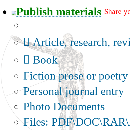
Publish materials
Share yo
Publication type?
Article, research, re
Book
Fiction prose or poetry
Personal journal entry
Photo Documents
Files: PDF\DOC\RAR\Z