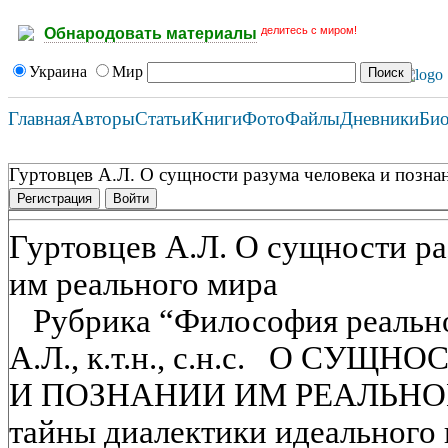
делитесь с миром!
Обнародовать материалы
Украина
Мир
Главная
Авторы
Статьи
Книги
Фото
Файлы
Дневники
Би
Гуртовцев А.Л. О сущности разума человека и позна
Регистрация
Войти
Гуртовцев А.Л. О сущности ра
им реального мира
Рубрика “Философия реальн
А.Л., к.т.н., с.н.с. О СУ
И ПОЗНАНИИ ИМ РЕАЛЬНОГ
тайны диалектики идеального 