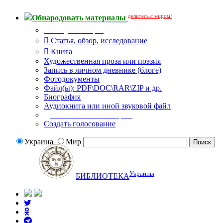
делитесь с миром!
Обнародовать материалы
Тип публикации
Статья, обзор, исследование
Книга
Художественная проза или поэзия
Запись в личном дневнике (блоге)
Фотодокументы
Файл(ы): PDF\DOC\RAR\ZIP и др.
Биография
Аудиокнига или иной звуковой файл
Дополнительные опции:
Создать голосование
Украина
Мир
Украины
БИБЛИОТЕКА