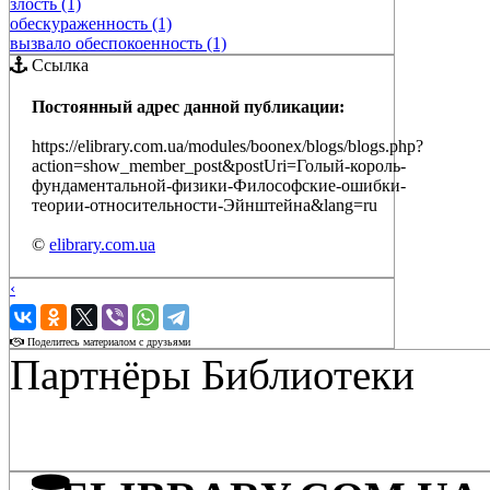
злость (1)
обескураженность (1)
вызвало обеспокоенность (1)
Ссылка
Постоянный адрес данной публикации:
https://elibrary.com.ua/modules/boonex/blogs/blogs.php?
action=show_member_post&postUri=Голый-король-
фундаментальной-физики-Философские-ошибки-
теории-относительности-Эйнштейна&lang=ru
©
elibrary.com.ua
‹
›
Поделитесь материалом с друзьями
Партнёры Библиотеки