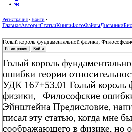
Регистрация
·
Войти
·
Главная
Авторы
Статьи
Книги
Фото
Файлы
Дневники
Би
Голый король фундаментальной физики, Философски
Регистрация
Войти
Голый король фундаментально
ошибки теории относительно
УДК 167+53.01 Голый король 
физики, Философские ошибки
Эйнштейна Предисловие, напи
писал эту статью, когда мне бы
соображающего в физике, но 