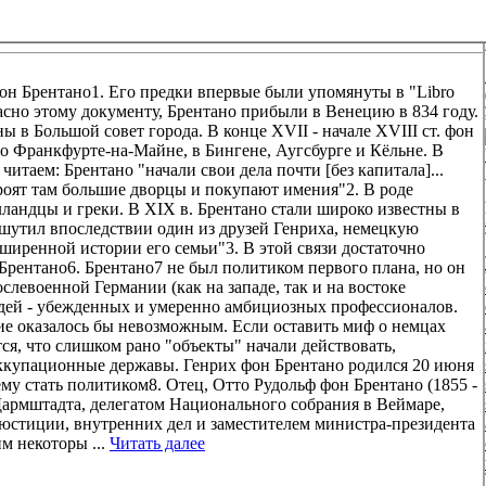
фон Брентано1. Его предки впервые были упомянуты в "Libro
. Согласно этому документу, Брентано прибыли в Венецию в 834 году.
ы в Большой совет города. В конце XVII - начале XVIII ст. фон
о Франкфурте-на-Майне, в Бингене, Аугсбурге и Кёльне. В
итаем: Брентано "начали свои дела почти [без капитала]...
роят там большие дворцы и покупают имения"2. В роде
ландцы и греки. В XIX в. Брентано стали широко известны в
ошутил впоследствии один из друзей Генриха, немецкую
сширенной истории его семьи"3. В этой связи достаточно
рентано6. Брентано7 не был политиком первого плана, но он
левоенной Германии (как на западе, так и на востоке
юдей - убежденных и умеренно амбициозных профессионалов.
ие оказалось бы невозможным. Если оставить миф о немцах
ся, что слишком рано "объекты" начали действовать,
оккупационные державы. Генрих фон Брентано родился 20 июня
му стать политиком8. Отец, Отто Рудольф фон Брентано (1855 -
 Дармштадта, делегатом Национального собрания в Веймаре,
ом юстиции, внутренних дел и заместителем министра-президента
м некоторы ...
Читать далее