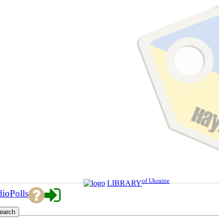
of Ukraine
LIBRARY
dio
Polls