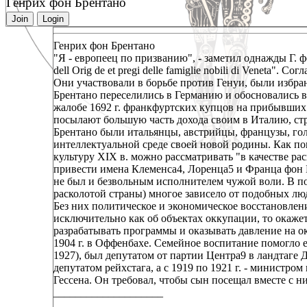
Генрих фон Брентано
Join
Login
Генрих фон Брентано
"Я - европеец по призванию", - заметил однажды Г. 
dell Orig de et pregi delle famiglie nobili di Veneta"
Они участвовали в борьбе против Генуи, были избран
Брентано переселились в Германию и обосновались в
жалобе 1692 г. франкфуртских купцов на прибывших ч
посылают большую часть дохода своим в Италию, ст
Брентано были итальянцы, австрийцы, французы, гол
интеллектуальной среде своей новой родины. Как п
культуру XIX в. можно рассматривать "в качестве ра
привести имена Клеменса4, Лоренца5 и Франца фон Б
не был и безвольным исполнителем чужой воли. В пос
расколотой страны) многое зависело от подобных л
Без них политическое и экономическое восстановлен
исключительно как об объектах оккупации, то окажет
разрабатывать программы и оказывать давление на 
1904 г. в Оффенбахе. Семейное воспитание помогло е
1927), был депутатом от партии Центра9 в ландтаге
депутатом рейхстага, а с 1919 по 1921 г. - министр
Гессена. Он требовал, чтобы сын посещал вместе с ни
____________________