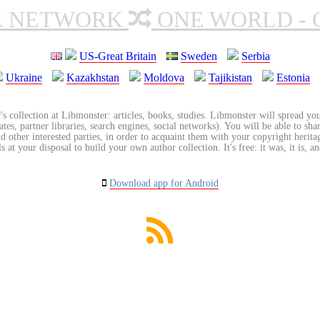
R NETWORK
ONE WORLD - 
US-Great Britain
Sweden
Serbia
Ukraine
Kazakhstan
Moldova
Tajikistan
Estonia
's collection at Libmonster: articles, books, studies. Libmonster will spread you
tes, partner libraries, search engines, social networks). You will be able to sha
nd other interested parties, in order to acquaint them with your copyright herit
 at your disposal to build your own author collection. It's free: it was, it is, an
Download app for Android