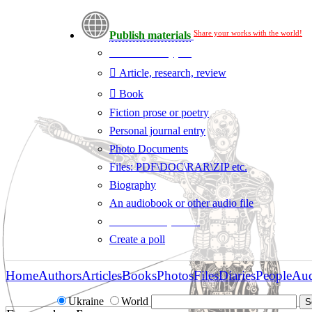
Share your works with the world!
Publish materials
Publication type?
Article, research, review
Book
Fiction prose or poetry
Personal journal entry
Photo Documents
Files: PDF\DOC\RAR\ZIP etc.
Biography
An audiobook or other audio file
Additional options:
Create a poll
Home
Authors
Articles
Books
Photos
Files
Diaries
People
Au
Ukraine
World