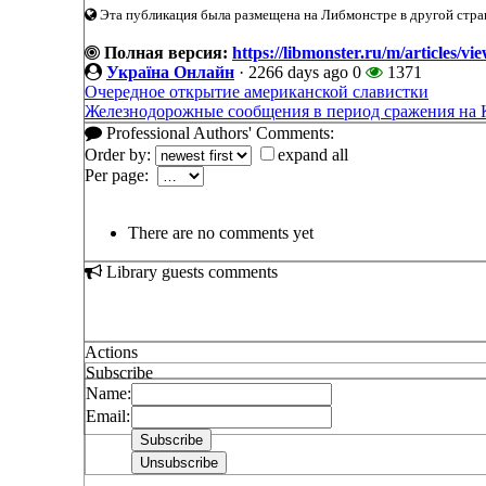
Эта публикация была размещена на Либмонстре в другой стран
Полная версия:
https://libmonster.ru/m/articles/
Україна Онлайн
·
2266 days ago
0
1371
Очередное открытие американской славистки
Железнодорожные сообщения в период сражения на 
Professional Authors' Comments:
Order by:
expand all
Per page:
There are no comments yet
Library guests comments
Actions
Subscribe
Name:
Email: