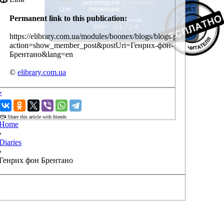
Permanent link to this publication:
https://elibrary.com.ua/modules/boonex/blogs/blogs.php?
action=show_member_post&postUri=Генрих-фон-
Брентано&lang=en
©
elibrary.com.ua
‹
›
Share this article with friends
Home
›
Diaries
›
Генрих фон Брентано