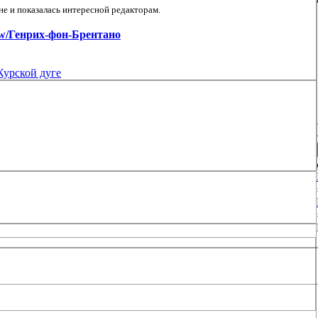
е и показалась интересной редакторам.
view/Генрих-фон-Брентано
Курской дуге