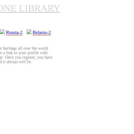
ONE LIBRARY
Russia-2
Belarus-2
r heritage all over the world
re a link to your profile with
age. Once you register, you have
d it always will be.