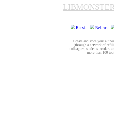
LIBMONSTE
Russia
Belarus
Create and store your author
(through a network of affilia
colleagues, students, readers a
more than 100 tools