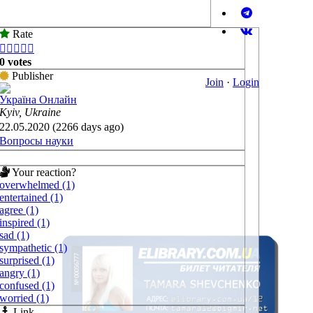
Rate





0 votes
Publisher
Join
·
Login
Україна Онлайн
Kyiv, Ukraine
22.05.2020 (2266 days ago)
Вопросы науки
Your reaction?
overwhelmed (1)
entertained (1)
agree (1)
inspired (1)
sad (1)
sympathetic (1)
surprised (1)
angry (1)
confused (1)
worried (1)
Link