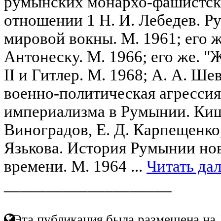
румынских монархо-фашистск
отношении 1 Н. И. Лебедев. Р
мировой вокны. М. 1961; его 
Антонеску. М. 1966; его же. "
II и Гитлер. М. 1968; А. А. Ш
военно-политическая агрессия
империализма в Румынии. Киши
Виноградов, Е. Д. Карпещенко,
Язькова. История Румынии но
времени. М. 1964 ...
Читать да
____________________
Эта публикация была размещена на 