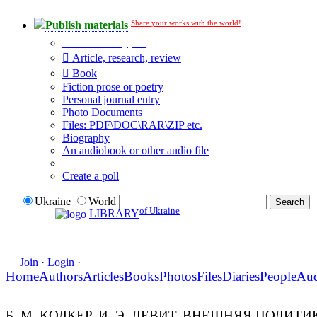
Share your works with the world!
Publish materials
Publication type?
Article, research, review
Book
Fiction prose or poetry
Personal journal entry
Photo Documents
Files: PDF\DOC\RAR\ZIP etc.
Biography
An audiobook or other audio file
Additional options:
Create a poll
Ukraine
World
of Ukraine
LIBRARY
Join
·
Login
·
Home
Authors
Articles
Books
Photos
Files
Diaries
People
Au
Б. М. КОЛКЕР, И. Э. ЛЕВИТ. ВНЕШНЯЯ ПОЛ