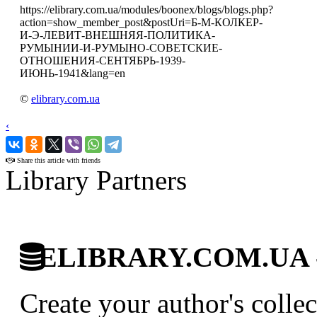
https://elibrary.com.ua/modules/boonex/blogs/blogs.php?
action=show_member_post&postUri=Б-М-КОЛКЕР-
И-Э-ЛЕВИТ-ВНЕШНЯЯ-ПОЛИТИКА-
РУМЫНИИ-И-РУМЫНО-СОВЕТСКИЕ-
ОТНОШЕНИЯ-СЕНТЯБРЬ-1939-
ИЮНЬ-1941&lang=en
©
elibrary.com.ua
‹
›
Share this article with friends
Library Partners
ELIBRARY.COM.UA - Di
Create your author's collec