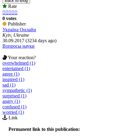
Back to Blog
Rate





0 votes
Publisher
Україна Онлайн
Kyiv, Ukraine
30.09.2017 (3234 days ago)
Вопросы науки
Your reaction?
overwhelmed (1)
entertained (1)
agree (1)
inspired (1)
sad (1)
sympathetic (1)
surprised (1)
angry (1)
confused (1)
worried (1)
Link
Permanent link to this publication: