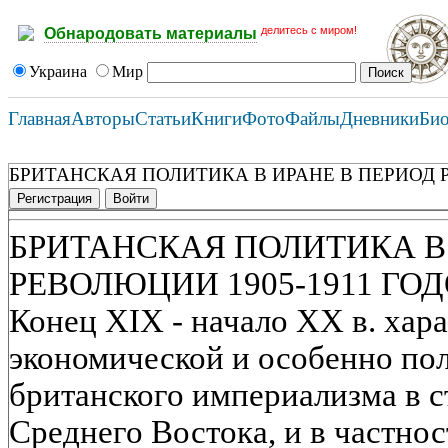
делитесь с миром!
Обнародовать материалы
Украина
Мир
Главная
Авторы
Статьи
Книги
Фото
Файлы
Дневники
Би
БРИТАНСКАЯ ПОЛИТИКА В ИРАНЕ В ПЕРИОД Р
Регистрация
Войти
БРИТАНСКАЯ ПОЛИТИКА В
РЕВОЛЮЦИИ 1905-1911 ГО
Конец XIX - начало XX в. хар
экономической и особенно по
британского империализма в с
Среднего Востока, и в частно