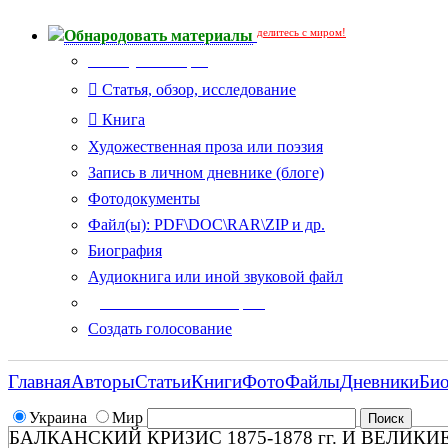
делитесь с миром!
Обнародовать материалы
Тип публикации
Статья, обзор, исследование
Книга
Художественная проза или поэзия
Запись в личном дневнике (блоге)
Фотодокументы
Файл(ы): PDF\DOC\RAR\ZIP и др.
Биография
Аудиокнига или иной звуковой файл
Дополнительные опции:
Создать голосование
Главная
Авторы
Статьи
Книги
Фото
Файлы
Дневники
Би
Украина
Мир
БАЛКАНСКИЙ КРИЗИС 1875-1878 гг. И ВЕЛИК